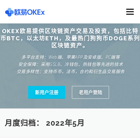
Skip
to
Menu
content
OKEX欧易提供区块链资产交易及投资，包括比特
欧意交易所
关于欧意OKX
欧意APP下载
币BTC，以太坊ETH，及最热门狗狗币DOGE系列
区块链资产。
·多平台支持：Web端、苹果APP及安卓版、PC端等
欧意注册网址
欧意交易下载
欧意团队
·安全保障：采用GSLB、冷钱包、热钱包等先进的技术
·交易多样性：支持币币，法币，合约和衍生品交易服务
欧意APP资讯
易欧APP下载
新用户注册
老用户登陆
月度归档：
2022年5月