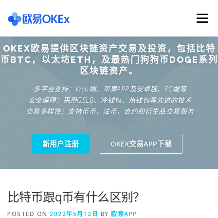
Skip
to
Menu
content
OKEX欧易提供区块链资产交易及投资，包括比特
欧意交易所
关于欧意OKX
欧意APP下载
币BTC，以太坊ETH，及最热门狗狗币DOGE系列
区块链资产。
·多平台支持：Web端、苹果APP及安卓版、PC端等
欧意注册网址
欧意交易下载
欧意团队
·安全保障：采用GSLB、冷钱包、热钱包等先进的技术
·交易多样性：支持币币，法币，合约和衍生品交易服务
欧意APP资讯
易欧APP下载
新用户注册
OKEX交易APP下载
比特币跟q币有什么区别？
POSTED ON
2022年5月12日
BY
欧意APP