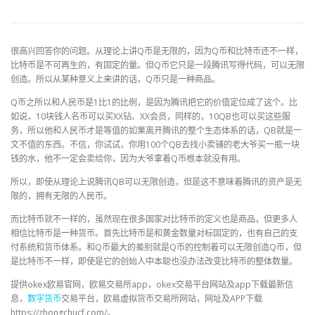
很高兴回答你的问题。从理论上讲Q币是无限的，因为Q币和比特币还不一样，
比特币是不可再生的，有固定的量。但Q币它只是一段腾讯写得代码，可以无限
创造。所以从某种意义上来讲的话，Q币只是一种商品。
Q币之所以和人民币是1比1的比例，是因为腾讯把它的价值定位成了这个。比
如说，10块钱人名币可以买XX钻、XX会员，同样的，10QB也可以买这些服
务，所以他和人民币才是等值的如果离开腾讯的整个生态体系的话，QB就是一
文不值的东西。不信，你试试，你用100个QB去找小卖铺的老大爷买一瓶一块
钱的水，他不一定会卖给你，因为大爷拿着Q币根本就没有用。
所以，即使从理论上说腾讯QB可以无限创造，但是这不意味着腾讯的资产是无
限的，拥有无限的人民币。
而比特币就不一样的，虽然现在很多国家对比特币的定义也是商品，但更多人
相信比特币是一种货币。首先比特币是和黄金数量对标固定的，也有自己的支
付系统和货币体系。和Q币最大的差别就是Q币的控制着可以无限创造Q币，但
是比特币不一样，即使是它的创始人中本聪也没办法改变比特币的整体数量。
提供okex欧易官网，欧易交易所app，okex交易平台网站及app下载最新信
息，
数字货币
交易平台，欧易虚拟货币交易所网站，网址及APP下载
https://zhongchucf.com/。