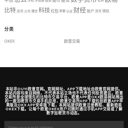
平台
提现
提币
手机
手续费
投资
杠杆
财经
科技
比特
红包
账户
法币
钱包
火币
爆仓
苹果
认证
货币
分类
OKEX
欧意交易
本站非OUYI欧意官网。官网网址，APP下载地址由欧意官网提供。
本站内容均来自网络，不代表本站立场也不代表任何投资建议。欧意
交易所是全球领先的比特币交易平台，欧意APP是OKX欧易网站推出
的一款加密货币交易手机应用，欧意交易所APP下载包括欧意APP苹
果版及OKX APP安卓版下载，本网站提供欧意注册教程、最新欧易
OKEX下载。让每个欧意OKEX用户可随时通过手机APP交易或了解
数字加密货币动态。