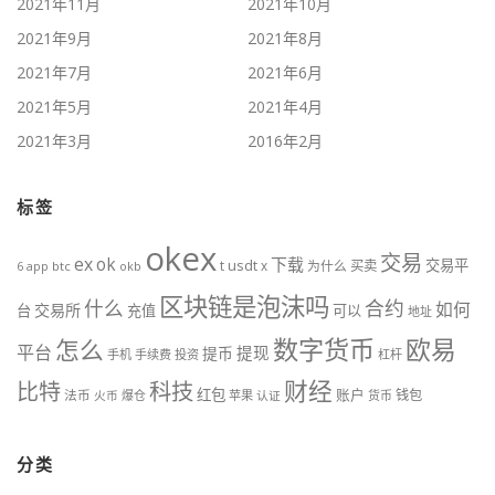
2021年11月
2021年10月
2021年9月
2021年8月
2021年7月
2021年6月
2021年5月
2021年4月
2021年3月
2016年2月
标签
okex
交易
ex
ok
下载
交易平
t
usdt
x
为什么
买卖
btc
okb
6
app
区块链是泡沫吗
什么
合约
如何
交易所
台
充值
可以
地址
数字货币
欧易
怎么
平台
提现
提币
手机
手续费
投资
杠杆
财经
科技
比特
红包
账户
法币
钱包
火币
爆仓
苹果
认证
货币
分类