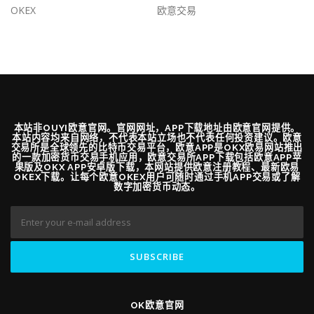
OKEX
欧意交易
本站非OUYI欧意官网。官网网址，APP下载地址由欧意官网提供。
本站内容均来自网络，不代表本站立场也不代表任何投资建议。欧意
交易所是全球领先的比特币交易平台，欧意APP是OKX欧易网站推出
的一款加密货币交易手机应用，欧意交易所APP下载包括欧意APP苹
果版及OKX APP安卓版下载，本网站提供欧意注册教程、最新欧易
OKEX下载。让每个欧意OKEX用户可随时通过手机APP交易或了解
数字加密货币动态。
OK欧意官网