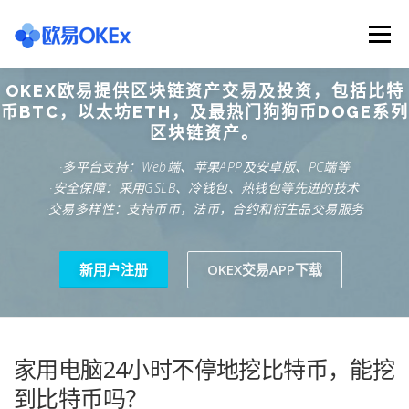
Skip
to
Menu
content
OKEX欧易提供区块链资产交易及投资，包括比特
欧意交易所
关于欧意OKX
欧意APP下载
币BTC，以太坊ETH，及最热门狗狗币DOGE系列
区块链资产。
·多平台支持：Web端、苹果APP及安卓版、PC端等
欧意注册网址
欧意交易下载
欧意团队
·安全保障：采用GSLB、冷钱包、热钱包等先进的技术
·交易多样性：支持币币，法币，合约和衍生品交易服务
欧意APP资讯
易欧APP下载
新用户注册
OKEX交易APP下载
家用电脑24小时不停地挖比特币，能挖
到比特币吗？