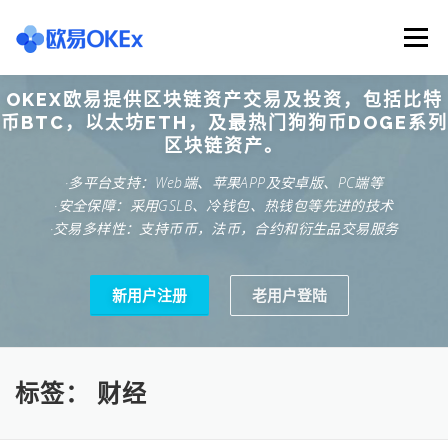
Skip
to
Menu
content
OKEX欧易提供区块链资产交易及投资，包括比特
欧意交易所
关于欧意OKX
欧意APP下载
币BTC，以太坊ETH，及最热门狗狗币DOGE系列
区块链资产。
·多平台支持：Web端、苹果APP及安卓版、PC端等
欧意注册网址
欧意交易下载
欧意团队
·安全保障：采用GSLB、冷钱包、热钱包等先进的技术
·交易多样性：支持币币，法币，合约和衍生品交易服务
欧意APP资讯
易欧APP下载
新用户注册
老用户登陆
标签：
财经