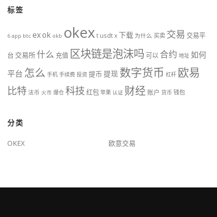
标签
okex
交易
ex
ok
下载
交易平
t
usdt
x
为什么
买卖
btc
okb
6
app
区块链是泡沫吗
什么
合约
如何
交易所
台
充值
可以
地址
数字货币
欧易
怎么
平台
提现
提币
手机
手续费
投资
杠杆
财经
科技
比特
红包
账户
法币
钱包
火币
爆仓
苹果
认证
货币
分类
OKEX
欧意交易