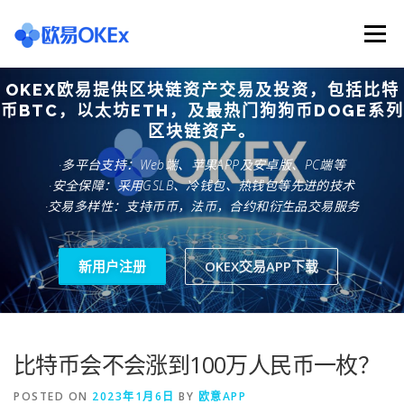
Skip
to
Menu
content
OKEX欧易提供区块链资产交易及投资，包括比特
欧意交易所
关于欧意OKX
欧意APP下载
币BTC，以太坊ETH，及最热门狗狗币DOGE系列
区块链资产。
·多平台支持：Web端、苹果APP及安卓版、PC端等
欧意注册网址
欧意交易下载
欧意团队
·安全保障：采用GSLB、冷钱包、热钱包等先进的技术
·交易多样性：支持币币，法币，合约和衍生品交易服务
欧意APP资讯
易欧APP下载
新用户注册
OKEX交易APP下载
比特币会不会涨到100万人民币一枚？
POSTED ON
2023年1月6日
BY
欧意APP