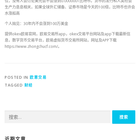
位，没有人会讨论美元会不会涨到0.0000001比特币。货币的发行和人类社会
生产力息息相关，如果全球外汇储备、证券市场是今天的100倍，比特币也许会
水涨船高
个人拙见：30年内不会涨到100万美金
提供okex欧易官网，欧易交易所app，okex交易平台网站及app下载最新信
息，数字货币交易平台，欧易虚拟货币交易所网站，网址及APP下载
https://www.zhongchucf.com/。
POSTED IN
欧意交易
TAGGED
财经
搜
索：
近期文章