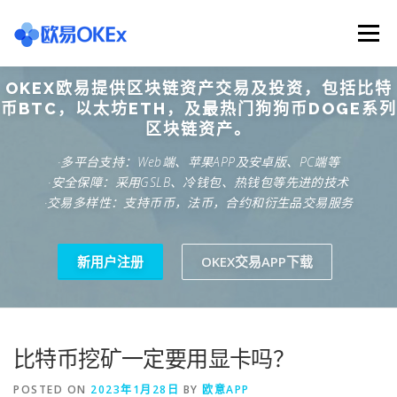
Skip
to
Menu
content
OKEX欧易提供区块链资产交易及投资，包括比特
欧意交易所
关于欧意OKX
欧意APP下载
币BTC，以太坊ETH，及最热门狗狗币DOGE系列
区块链资产。
·多平台支持：Web端、苹果APP及安卓版、PC端等
欧意注册网址
欧意交易下载
欧意团队
·安全保障：采用GSLB、冷钱包、热钱包等先进的技术
·交易多样性：支持币币，法币，合约和衍生品交易服务
欧意APP资讯
易欧APP下载
新用户注册
OKEX交易APP下载
比特币挖矿一定要用显卡吗？
POSTED ON
2023年1月28日
BY
欧意APP