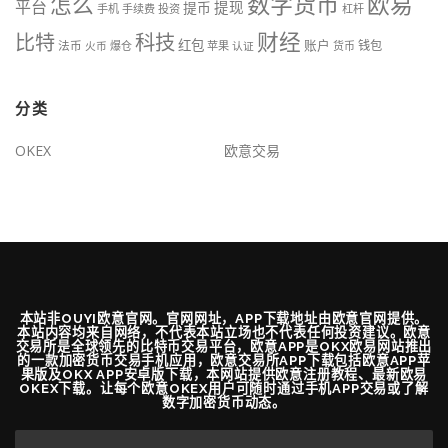
数字货币
欧易
怎么
平台
提现
提币
手机
手续费
投资
杠杆
财经
科技
比特
红包
账户
法币
钱包
火币
爆仓
苹果
认证
货币
分类
OKEX
欧意交易
本站非OUYI欧意官网。官网网址，APP下载地址由欧意官网提供。
本站内容均来自网络，不代表本站立场也不代表任何投资建议。欧意
交易所是全球领先的比特币交易平台，欧意APP是OKX欧易网站推出
的一款加密货币交易手机应用，欧意交易所APP下载包括欧意APP苹
果版及OKX APP安卓版下载，本网站提供欧意注册教程、最新欧易
OKEX下载。让每个欧意OKEX用户可随时通过手机APP交易或了解
数字加密货币动态。