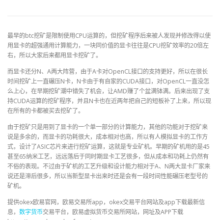
最早的
btc
挖矿是限制使用
CPU
运算的，但挖矿程序后来被人发现并修改得以使
用显卡的超强通用计算能力，一块同价值的显卡往往是
CPU
挖矿效率的
20
倍左
右，所以大家后来都用显卡挖矿了。
而显卡还分
N
、
A
两大阵营，由于
A
卡对
OpenCL
接口的支持更好，所以在很长
时间挖矿上一直碾压
N
卡，
N
卡由于有自家的
CUDA
接口，对
OpenCL
一直没怎
么上心，在早期挖矿潮中错失了机会，让
AMD
赚了个盆满钵满。后来出现了支
持
CUDA
运算的挖矿程序，并且
N
卡也在近两年把自己的短板补了上来，所以现
在所有的卡都被买去挖矿了。
由于挖矿只是用到了显卡的一个单一部分的计算能力，其他的功能对于挖矿来
说是多余的，而显卡的功耗很大，成本相对也高，所以有人模拟显卡的工作方
式，设计了
ASIC
芯片来进行挖矿运算，这就是专业矿机。早期的矿机用的是
45
甚至
65
纳米工艺，远远落后于同时期显卡工艺很多，但从成本和功耗上仍然有
不俗的表现。不过由于矿机的工艺升级和设计能力相对于
A
、
N
两大显卡厂家来
说还是滞后很多，所以当新型显卡出来时还是会有一段时间性能碾压老型号的
矿机。
提供okex欧易官网，欧易交易所app，okex交易平台网站及app下载最新信
息，
数字货币
交易平台，欧易虚拟货币交易所网站，网址及APP下载