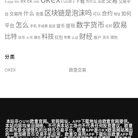
交易
ex
ok
下载
交易平
t
usdt
x
为什么
买卖
btc
okb
6
app
区块链是泡沫吗
什么
合约
如何
交易所
台
充值
可以
地址
数字货币
欧易
怎么
平台
提现
提币
手机
手续费
投资
杠杆
财经
科技
比特
红包
账户
法币
钱包
火币
爆仓
苹果
认证
货币
分类
OKEX
欧意交易
本站非OUYI欧意官网。官网网址，APP下载地址由欧意官网提供。
本站内容均来自网络，不代表本站立场也不代表任何投资建议。欧意
交易所是全球领先的比特币交易平台，欧意APP是OKX欧易网站推出
的一款加密货币交易手机应用，欧意交易所APP下载包括欧意APP苹