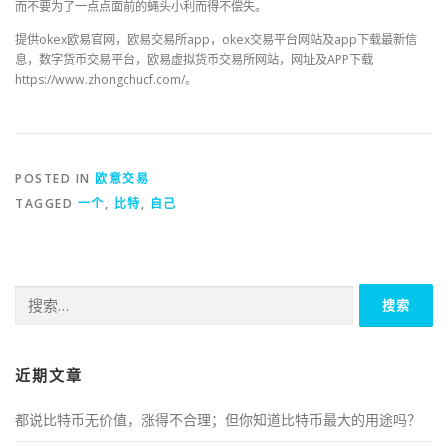
而不要为了一点点面前的蝇头小利而得不偿失。
提供okex欧易官网，欧易交易所app，okex交易平台网站及app下载最新信
息，数字货币交易平台，欧易虚拟货币交易所网站，网址及APP下载
https://www.zhongchucf.com/。
POSTED IN
欧意交易
TAGGED
一个
,
比特
,
自己
搜
索：
近期文章
都说比特币无价值，涨得不合理；但你知道比特币最大的用途吗？