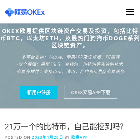
Skip
to
Menu
content
OKEX欧易提供区块链资产交易及投资，包括比特
欧意交易所
关于欧意OKX
欧意APP下载
币BTC，以太坊ETH，及最热门狗狗币DOGE系列
区块链资产。
·多平台支持：Web端、苹果APP及安卓版、PC端等
欧意注册网址
欧意交易下载
欧意团队
·安全保障：采用GSLB、冷钱包、热钱包等先进的技术
·交易多样性：支持币币，法币，合约和衍生品交易服务
欧意APP资讯
易欧APP下载
新用户注册
OKEX交易APP下载
21万一个的比特币，自己能挖到吗？
POSTED ON
2023年1月20日
BY
欧意APP