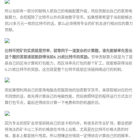
所以当前有一部分的聪明人把自己的电脑配置升级，然后贡献出自己的家用电
脑算力，去挖掘除了比特币以外的其他数字货币。如果想寄希望于当前能够达
到20多万元一枚的比特币的话，那么必须得用专业的矿机去进行相对应的算力
贡献。
比特币挖矿的实质就是穷举，就等同于一道复杂的计算题，谁先能够率先答出
这个题的答案谁就能获得当前6.25枚比特币的奖励。
穷举贡献算力就是为了提
高自己的区块计算和打包能力，而区块率先打包的那个矿工，就能够获得当前
6.25枚比特币的奖励，这也就是整个比特币底层区块链网络运行的机制。
而如果想利用自己的家用电脑去挖掘其他的加密数字货币，来获取相对应的代
币回馈的话，首先得计算自己的电脑性能，然后按照特定的程序运行方式去计
算打包节点，最后还得综合计算一下电费和你的机器折旧。
因为专业的挖矿会非常损耗自己的显卡和内存，有很多的专业矿场，都会把即
将淘汰的矿卡以二手的价格放在市场上出售，尤其是在比特币价格大跌的时
候，基本上都是按斤甩卖。所以想赚这份钱就一定得综合计算自己的回报率，