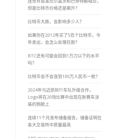
连世界首富比尔盖茨和巴菲特都唱空，
但是比特币价格还是飙升？
比特币大跌，会影响多少人？
如果你在2012年买了5百个比特币，今
年卖出，会怎么处理巨款？
BTC还有可能会回到1万刀以下的水平
吗？
比特币会不会涨到100万人民币一枚？
2024年与迈凯轮f1车队升级合作，
Logo将在20场比赛中出现在新赛车涂
装的侧舱上
连续11个月发布储备报告，储备证明在
各大交易所中质量最高