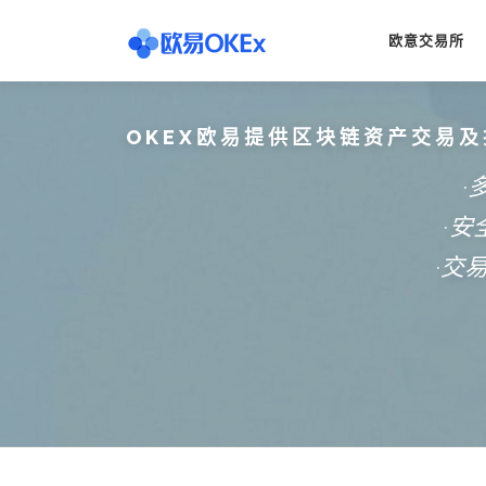
Skip
to
欧意交易所
content
OKEX欧易提供区块链资产交易及
·
·
·交