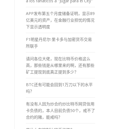
a los fánaticos a "Jugar para el City"
APP发布第五个月度储备证明，显示89
亿美元的资产，在金融行业担忧的情况
下显示透明度
F1明星丹尼尔·里卡多与加密货币交易
所联手
请问各位大佬，现在比特币价格这么
高，那些钱是从哪里来的啊，还有那些
矿工提现到底真正提到多少？
BTC还有可能会回到1万刀以下的水平
吗？
有没有人因为炒合约炒比特币网贷信用
卡负债的，本人目前负债50个，戒不了
合约的赌，能戒吗？