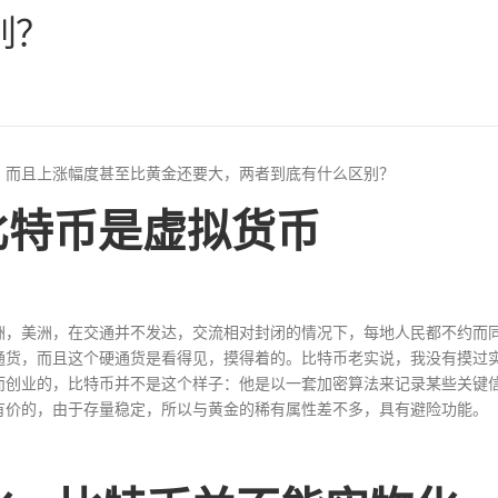
别？
，而且上涨幅度甚至比黄金还要大，两者到底有什么区别？
比特币是虚拟货币
洲，美洲，在交通并不发达，交流相对封闭的情况下，每地人民都不约而
通货，而且这个硬通货是看得见，摸得着的。比特币老实说，我没有摸过
而创业的，比特币并不是这个样子：他是以一套加密算法来记录某些关键
有价的，由于存量稳定，所以与黄金的稀有属性差不多，具有避险功能。