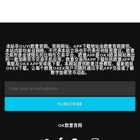
本站非OUYI欧意官网。官网网址，APP下载地址由欧意官网提供。
本站内容均来自网络，不代表本站立场也不代表任何投资建议。欧意
交易所是全球领先的比特币交易平台，欧意APP是OKX欧易网站推出
的一款加密货币交易手机应用，欧意交易所APP下载包括欧意APP苹
果版及OKX APP安卓版下载，本网站提供欧意注册教程、最新欧易
OKEX下载。让每个欧意OKEX用户可随时通过手机APP交易或了解
数字加密货币动态。
OK欧意官网