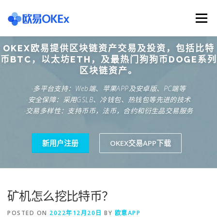
Skip
to
Menu
content
OKEX欧易提供区块链资产交易及投资，包括比特
欧意交易所
关于欧意OKX
欧意APP下载
币BTC，以太坊ETH，及最热门狗狗币DOGE系列
区块链资产。
·多平台支持：Web端、苹果APP及安卓版、PC端等
欧意注册网址
欧意交易下载
欧意团队
·安全保障：采用GSLB、冷钱包、热钱包等先进的技术
·交易多样性：支持币币，法币，合约和衍生品交易服务
欧意APP资讯
易欧APP下载
新用户注册
OKEX交易APP下载
矿机怎么挖比特币？
POSTED ON
2022年12月20日
BY
欧意APP