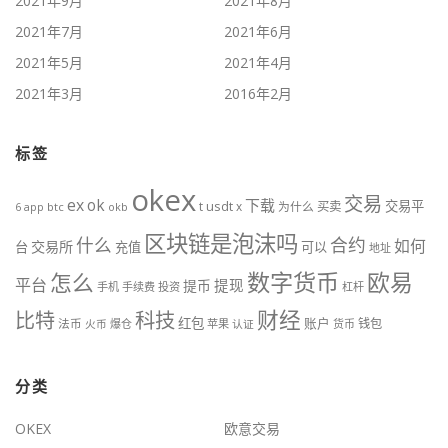
2021年9月
2021年8月
2021年7月
2021年6月
2021年5月
2021年4月
2021年3月
2016年2月
标签
okex
交易
ex
ok
下载
交易平
t
usdt
x
为什么
买卖
btc
okb
6
app
区块链是泡沫吗
什么
合约
如何
交易所
台
充值
可以
地址
数字货币
欧易
怎么
平台
提现
提币
手机
手续费
投资
杠杆
财经
科技
比特
红包
账户
法币
钱包
火币
爆仓
苹果
认证
货币
分类
OKEX
欧意交易