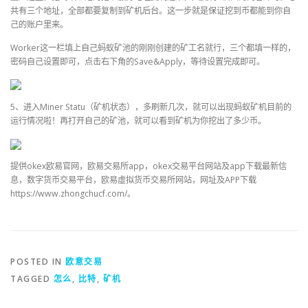
共有三个地址，全部都要复制到矿机后台。这一步就是保证挖到币都能到你自
己的账户里来。
Worker这一栏填上自己蚂蚁矿池的刚刚创建的矿工名就行，三个都填一样的，
密码自己设置即可，点击右下角的Save&Apply，等待设置完成即可。
5、进入Miner Statu（矿机状态），多刷新几次，就可以出现蚂蚁矿机目前的
运行情况啦！再打开自己的矿池，就可以看到矿机为你挖出了多少币。
提供okex欧易官网，欧易交易所app，okex交易平台网站及app下载最新信
息，数字货币交易平台，欧易虚拟货币交易所网站，网址及APP下载
https://www.zhongchucf.com/。
POSTED IN
欧意交易
TAGGED
怎么
,
比特
,
矿机