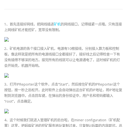
1、首先连接好网线，把网线插进
矿机
的网线接口，记得插紧一点哦。只有连接
上网线矿机才能挖矿，宽带没有限制。
2、矿机电源的各个接口接入矿机，电源有10根接线，分别接入算力板和控制
板，像这样就是把所有的电源线接口全都接好了，接好线之后记得检查一下有
没有插得不够深的地方。接完所有的线就可以让电源通电了，这时候矿机的灯
会开始亮，机器开始响。
3、打开IPReporter这个软件，点击“Start”，然后按住矿机的IPReporter这个
按钮，按一秒之后松开。此时软件上会自动弹出这台矿机的IP地址，将IP地址复
制到浏览器中。点击回车键，在弹出的身份验证中，用户名和密码都输入
“root”，点击确定。
4、这个时候我们就进入管理矿机的后台啦，在miner configuration（矿机配
置）这里，把蚂蚁矿池的挖矿服务地址复制过来，只复制//后面的内容即可。总