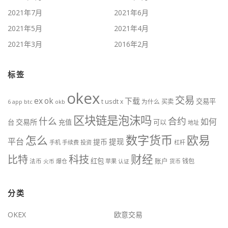
2021年7月
2021年6月
2021年5月
2021年4月
2021年3月
2016年2月
标签
okex
交易
ex
ok
下载
交易平
t
usdt
x
为什么
买卖
btc
okb
6
app
区块链是泡沫吗
什么
合约
如何
交易所
台
充值
可以
地址
数字货币
欧易
怎么
平台
提现
提币
手机
手续费
投资
杠杆
财经
科技
比特
红包
账户
法币
钱包
火币
爆仓
苹果
认证
货币
分类
OKEX
欧意交易