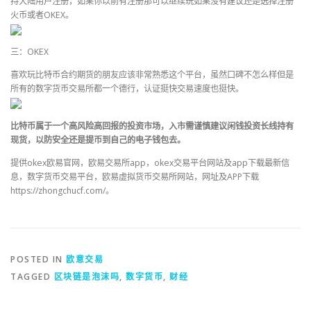
持大陆用户注册，如果你以前有注册那可以继续玩如果没有建议还是选择注册
火币或者OKEX。
三：OKEX
喜欢玩比特币合约期货的朋友应该非常熟悉这个平台，虽然口碑不怎么样但是
所有的数字货币交易所都一个德行，认证挺快交易速度也挺快。
比特币属于一个高风险高回报的投资市场，入市需谨慎建议闲钱投资长线持有
现货，以防安全还是提币到自己的电子钱包去。
提供okex欧易官网，欧易交易所app，okex交易平台网站及app下载最新信
息，数字货币交易平台，欧易虚拟货币交易所网站，网址及APP下载
https://zhongchucf.com/。
POSTED IN
欧意交易
TAGGED
区块链是泡沫吗
,
数字货币
,
财经