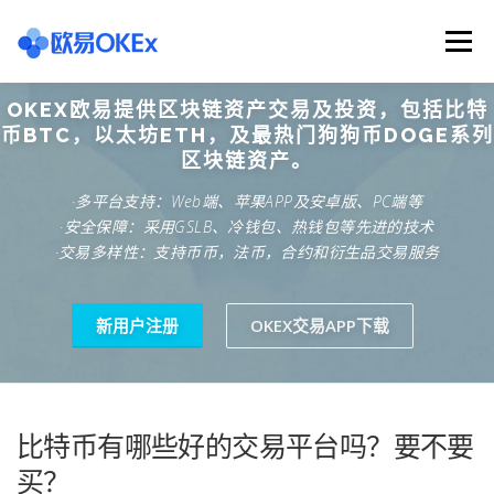
Skip
to
Menu
content
OKEX欧易提供区块链资产交易及投资，包括比特
欧意交易所
关于欧意OKX
欧意APP下载
币BTC，以太坊ETH，及最热门狗狗币DOGE系列
区块链资产。
·多平台支持：Web端、苹果APP及安卓版、PC端等
欧意注册网址
欧意交易下载
欧意团队
·安全保障：采用GSLB、冷钱包、热钱包等先进的技术
·交易多样性：支持币币，法币，合约和衍生品交易服务
欧意APP资讯
易欧APP下载
新用户注册
OKEX交易APP下载
比特币有哪些好的交易平台吗？要不要
买？