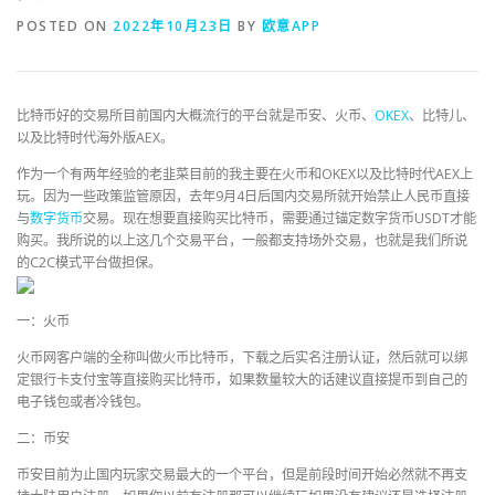
POSTED ON
2022年10月23日
BY
欧意APP
比特币好的交易所目前国内大概流行的平台就是币安、火币、
OKEX
、比特儿、
以及比特时代海外版AEX。
作为一个有两年经验的老韭菜目前的我主要在火币和OKEX以及比特时代AEX上
玩。因为一些政策监管原因，去年9月4日后国内交易所就开始禁止人民币直接
与
数字货币
交易。现在想要直接购买比特币，需要通过锚定数字货币USDT才能
购买。我所说的以上这几个交易平台，一般都支持场外交易，也就是我们所说
的C2C模式平台做担保。
一：火币
火币网客户端的全称叫做火币比特币，下载之后实名注册认证，然后就可以绑
定银行卡支付宝等直接购买比特币，如果数量较大的话建议直接提币到自己的
电子钱包或者冷钱包。
二：币安
币安目前为止国内玩家交易最大的一个平台，但是前段时间开始必然就不再支