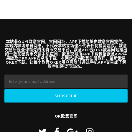
本站非OUYI欧意官网。官网网址，APP下载地址由欧意官网提供。
本站内容均来自网络，不代表本站立场也不代表任何投资建议。欧意
交易所是全球领先的比特币交易平台，欧意APP是OKX欧易网站推出
的一款加密货币交易手机应用，欧意交易所APP下载包括欧意APP苹
果版及OKX APP安卓版下载，本网站提供欧意注册教程、最新欧易
OKEX下载。让每个欧意OKEX用户可随时通过手机APP交易或了解
数字加密货币动态。
OK欧意官网