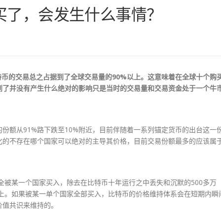
买了，会发生什么事情？
比特币的交易总之占据到了全球交易量的90%以上。这意味着在全球十个购
到了并没有产生什么绝对的影响只是当时的交易量和交易资金处于一个牛
份额从91%路下跌至10%附近，目前伴随着一系列锚定货币的出台这一
化的不存在哪个国家可以绝对的主导其价格，目前交易份额最多的应该属
币全被某一个国家买入，除去在比特币十年运行之中丢失和沉默的500多万
场上。如果被某一单个国家全部买入，比特币的价格维持体系会在短期内瞬
价值共识来维持的。