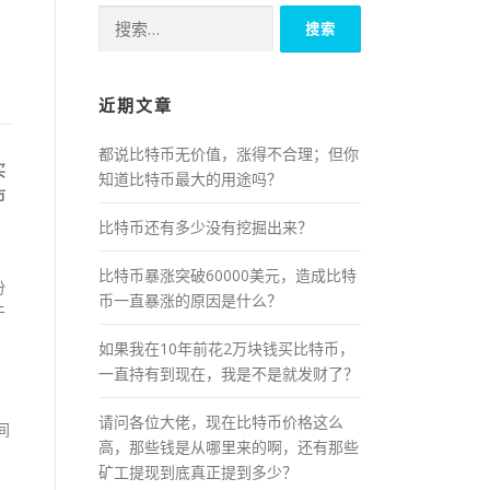
搜
索：
近期文章
都说比特币无价值，涨得不合理；但你
买
知道比特币最大的用途吗？
市
比特币还有多少没有挖掘出来？
比特币暴涨突破60000美元，造成比特
份
币一直暴涨的原因是什么？
于
如果我在10年前花2万块钱买比特币，
一直持有到现在，我是不是就发财了？
请问各位大佬，现在比特币价格这么
间
高，那些钱是从哪里来的啊，还有那些
矿工提现到底真正提到多少？