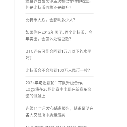
连世界首富比尔盖茨和巴菲特都唱空，
但是比特币价格还是飙升？
比特币大跌，会影响多少人？
如果你在2012年买了5百个比特币，今
年卖出，会怎么处理巨款？
BTC还有可能会回到1万刀以下的水平
吗？
比特币会不会涨到100万人民币一枚？
2024年与迈凯轮f1车队升级合作，
Logo将在20场比赛中出现在新赛车涂
装的侧舱上
连续11个月发布储备报告，储备证明在
各大交易所中质量最高