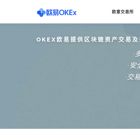
Skip
to
欧意交易所
content
OKEX欧易提供区块链资产交易及
·
·
·交