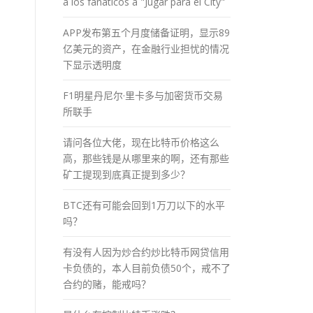
a los fánaticos a "Jugar para el City"
APP发布第五个月度储备证明，显示89
亿美元的资产，在金融行业担忧的情况
下显示透明度
F1明星丹尼尔·里卡多与加密货币交易
所联手
请问各位大佬，现在比特币价格这么
高，那些钱是从哪里来的啊，还有那些
矿工提现到底真正提到多少？
BTC还有可能会回到1万刀以下的水平
吗？
有没有人因为炒合约炒比特币网贷信用
卡负债的，本人目前负债50个，戒不了
合约的赌，能戒吗？