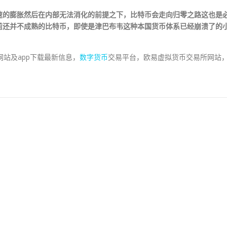
速的膨胀然后在内部无法消化的前提之下，比特币会走向归零之路这也是
前还并不成熟的比特币，即使是津巴布韦这种本国货币体系已经崩溃了的
台网站及app下载最新信息，
数字货币
交易平台，欧易虚拟货币交易所网站