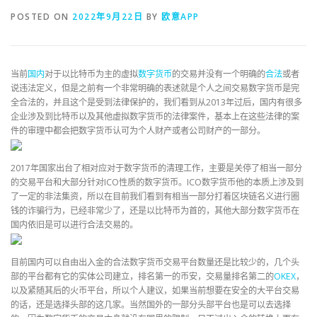
POSTED ON
2022年9月22日
BY
欧意APP
当前
国内
对于以比特币为主的虚拟
数字
货币
的交易并没有一个明确的
合法
或者
说违法定义，但是之前有一个非常明确的表述就是个人之间交易数字货币是完
全合法的，并且这个是受到法律保护的，我们看到从2013年过后，国内有很多
企业涉及到比特币以及其他虚拟数字货币的法律案件，基本上在这些法律的案
件的审理中都会把数字货币认可为个人财产或者公司财产的一部分。
2017年国家出台了相对应对于数字货币的清理工作，主要是关停了相当一部分
的交易平台和大部分针对ICO性质的数字货币。ICO数字货币他的本质上涉及到
了一定的非法集资，所以在目前我们看到有相当一部分打着区块链名义进行圈
钱的诈骗行为，已经非常少了，还是以比特币为首的，其他大部分数字货币在
国内依旧是可以进行合法交易的。
目前国内可以自由出入金的合法数字货币交易平台数量还是比较少的，几个头
部的平台都有它的实体公司建立，排名第一的币安，交易量排名第二的
OKEX
，
以及紧随其后的火币平台，所以个人建议，如果当前想要在安全的大平台交易
的话，还是选择头部的这几家。当然国外的一部分头部平台也是可以去选择