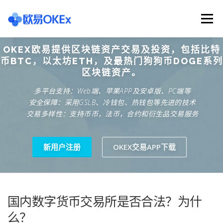
Skip
to
Menu
content
OKEX欧易提供区块链资产交易及投资，包括比特
欧意交易所
关于欧意OKX
欧意APP下载
币BTC，以太坊ETH，及最热门狗狗币DOGE系列
区块链资产。
·多平台支持：Web端、苹果APP及安卓版、PC端等
欧意注册网址
欧意交易下载
欧意团队
·安全保障：采用GSLB、冷钱包、热钱包等先进的技术
·交易多样性：支持币币，法币，合约和衍生品交易服务
欧意APP资讯
易欧APP下载
新用户注册
OKEX交易APP下载
国内数字货币交易所是否合法？为什
么？