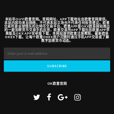
本站非OUYI欧意官网。官网网址，APP下载地址由欧意官网提供。
本站内容均来自网络，不代表本站立场也不代表任何投资建议。欧意
交易所是全球领先的比特币交易平台，欧意APP是OKX欧易网站推出
的一款加密货币交易手机应用，欧意交易所APP下载包括欧意APP苹
果版及OKX APP安卓版下载，本网站提供欧意注册教程、最新欧易
OKEX下载。让每个欧意OKEX用户可随时通过手机APP交易或了解
数字加密货币动态。
OK欧意官网