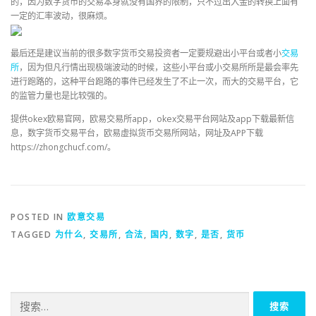
的，因为数字货币的交易本身就没有国界的限制，只不过出入金的转换上面有
一定的汇率波动，很麻烦。
最后还是建议当前的很多数字货币交易投资者一定要规避出小平台或者小
交易
所
，因为但凡行情出现极端波动的时候，这些小平台或小交易所所是最会率先
进行跑路的，这种平台跑路的事件已经发生了不止一次，而大的交易平台，它
的监管力量也是比较强的。
提供okex欧易官网，欧易交易所app，okex交易平台网站及app下载最新信
息，数字货币交易平台，欧易虚拟货币交易所网站，网址及APP下载
https://zhongchucf.com/。
POSTED IN
欧意交易
TAGGED
为什么
,
交易所
,
合法
,
国内
,
数字
,
是否
,
货币
搜
索：