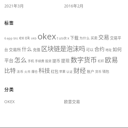
2021年3月
2016年2月
标签
okex
交易
ex
ok
下载
交易平
t
usdt
x
为什么
买卖
btc
okb
6
app
区块链是泡沫吗
什么
合约
如何
交易所
台
充值
可以
地址
数字货币
欧易
怎么
平台
提现
提币
手机
手续费
投资
杠杆
财经
科技
比特
红包
账户
法币
钱包
火币
爆仓
苹果
认证
货币
分类
OKEX
欧意交易