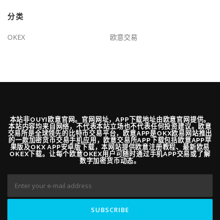
分类
OKEX
欧意交易
本站非OUYI欧意官网。官网网址，APP下载地址由欧意官网提供。
本站内容均来自网络，不代表本站立场也不代表任何投资建议。欧意
交易所是全球领先的比特币交易平台，欧意APP是OKX欧易网站推出
的一款加密货币交易手机应用，欧意交易所APP下载包括欧意APP苹
果版及OKX APP安卓版下载，本网站提供欧意注册教程、最新欧易
OKEX下载。让每个欧意OKEX用户可随时通过手机APP交易或了解
数字加密货币动态。