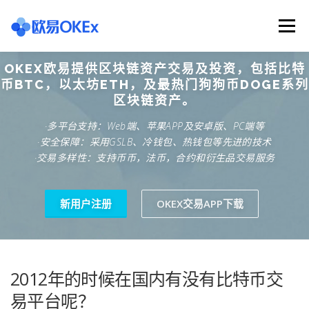
Skip
to
Menu
content
OKEX欧易提供区块链资产交易及投资，包括比特
欧意交易所
关于欧意OKX
欧意APP下载
币BTC，以太坊ETH，及最热门狗狗币DOGE系列
区块链资产。
·多平台支持：Web端、苹果APP及安卓版、PC端等
欧意注册网址
欧意交易下载
欧意团队
·安全保障：采用GSLB、冷钱包、热钱包等先进的技术
·交易多样性：支持币币，法币，合约和衍生品交易服务
欧意APP资讯
易欧APP下载
新用户注册
OKEX交易APP下载
2012年的时候在国内有没有比特币交
易平台呢？