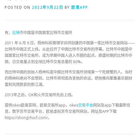
POSTED ON
2022年9月22日
BY
欧意APP
有，
比特
币中国是中国首家比特币交易所
2011 年 6 月 9 日，杨林科和黄啸宇共同创建的中国第一家比特币交易网站——
比特币中国正式上线，从此拉开了中国比特币交易所的序幕。比特币中国是中
国首家比特币交易所，成为早期中国人进入币圈的起点。鼎盛时期的比特币中
国，日交易量占到全球比特币交易总量的 80%。
而比特中国的创始人杨林科是中国比特币交易所领域第一个吃螃蟹的人。当时
的杨林科绝对不会想到，比特币将彻底改变他的命运，把他推向聚集着巨额财
富和风雨跌宕的新江湖。
2013年之后，OK和火币交易所先后上线。
提供okex欧易官网，欧易交易所app，okex
交易平台
网站及app下载最新信
息，数字货币交易平台，欧易虚拟货币交易所网站，网址及APP下载
https://zhongchucf.com/。