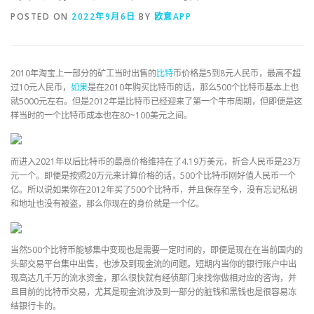
POSTED ON
2022年9月6日
BY
欧意APP
2010年淘宝上一部分的矿工当时出售的
比特
币价格是5到8元人民币，最高不超
过10元人民币，
如果
是在2010年购买比特币的话，那么500个比特币基本上也
就5000元左右。但是2012年是比特币已经迎来了第一个牛市周期，但即便是这
样当时的一个比特币成本也在80~100美元之间。
而进入2021年以后比特币的最高价格维持在了4.19万美元，折合人民币是23万
元一个。即便是按照20万元来计算价格的话，500个比特币刚好值人民币一个
亿。所以说如果你在2012年买了500个比特币，并且保存至今，没有忘记私钥
和地址也没有被盗，那么你现在的身价就是一个亿。
当然500个比特币能够集中变现也是需要一定时间的，即便是现在在当前国内的
头部交易平台集中出售，也涉及到现金流的问题。短期内当你的银行账户中出
现高达几千万的流水资金，那么很快就有经侦部门来找你做相对应的咨询，并
且目前的比特币交易，尤其是现金流涉及到一部分的脏钱和黑钱也是很容易冻
结银行卡的。