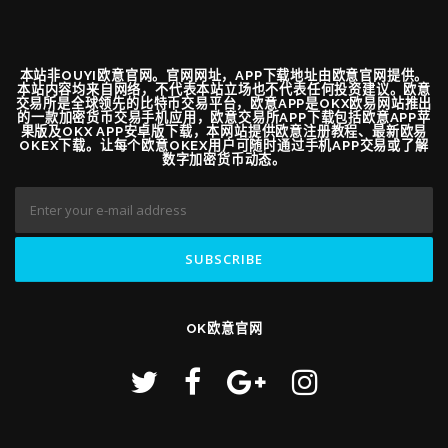
本站非OUYI欧意官网。官网网址，APP下载地址由欧意官网提供。
本站内容均来自网络，不代表本站立场也不代表任何投资建议。欧意
交易所是全球领先的比特币交易平台，欧意APP是OKX欧易网站推出
的一款加密货币交易手机应用，欧意交易所APP下载包括欧意APP苹
果版及OKX APP安卓版下载，本网站提供欧意注册教程、最新欧易
OKEX下载。让每个欧意OKEX用户可随时通过手机APP交易或了解
数字加密货币动态。
OK欧意官网