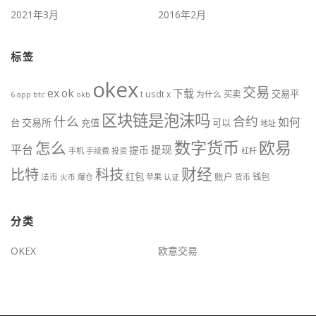
2021年3月
2016年2月
标签
okex
交易
ex
ok
下载
交易平
t
usdt
x
为什么
买卖
btc
okb
6
app
区块链是泡沫吗
什么
合约
如何
交易所
台
充值
可以
地址
数字货币
欧易
怎么
平台
提现
提币
手机
手续费
投资
杠杆
财经
科技
比特
红包
账户
法币
钱包
火币
爆仓
苹果
认证
货币
分类
OKEX
欧意交易