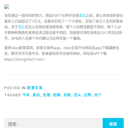
当你通过一段时间的努力，把这500个比特币全部
卖出
之后，那么你目前的身价
基本上已经超过了1亿元，也基本实现了一个小目标，实现了自己人生的财富自
由。至于
怎么
花怎么安排这笔钱很简单，每个人的想法都是不同的，每个人对
于精神和物质的享受追求过程也是不同的。但是很可惜你没有在2012年买比特
币，95%的人在那个年代都认为比特币是一个骗局。
提供okex欧易官网，欧易交易所app，okex交易平台网站及app下载最新信
息，数字货币交易平台，欧易虚拟货币交易所网站，网址及APP下载
https://zhongchucf.com/。
POSTED IN
欧意交易
TAGGED
今年
,
卖出
,
处理
,
如果
,
巨款
,
怎么
,
比特
,
百个
搜
索：