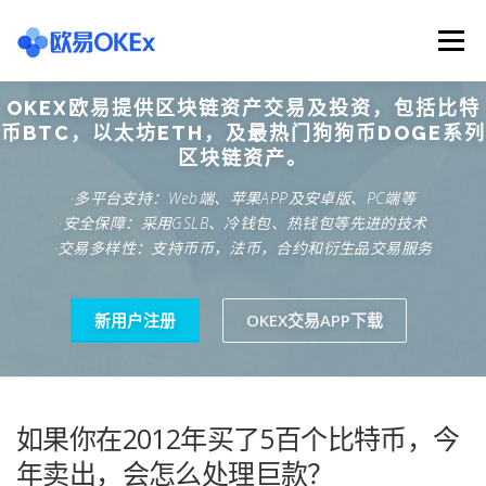
Skip
to
Menu
content
OKEX欧易提供区块链资产交易及投资，包括比特
欧意交易所
关于欧意OKX
欧意APP下载
币BTC，以太坊ETH，及最热门狗狗币DOGE系列
区块链资产。
·多平台支持：Web端、苹果APP及安卓版、PC端等
欧意注册网址
欧意交易下载
欧意团队
·安全保障：采用GSLB、冷钱包、热钱包等先进的技术
·交易多样性：支持币币，法币，合约和衍生品交易服务
欧意APP资讯
易欧APP下载
新用户注册
OKEX交易APP下载
如果你在2012年买了5百个比特币，今
年卖出，会怎么处理巨款？