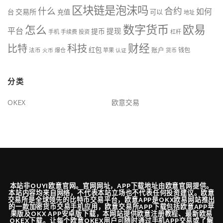
区块链是泡沫吗
什么
合约
如何
交易所
台
充值
可以
地址
数字货币
欧易
怎么
平台
提现
提币
手机
手续费
投资
杠杆
财经
科技
比特
红包
账户
法币
钱包
火币
爆仓
苹果
认证
货币
分类
OKEX
欧意交易
本站非OUYI欧意官网。官网网址，APP下载地址由欧意官网提供。
本站内容均来自网络，不代表本站立场也不代表任何投资建议。欧意
交易所是全球领先的比特币交易平台，欧意APP是OKX欧易网站推出
的一款加密货币交易手机应用，欧意交易所APP下载包括欧意APP苹
果版及OKX APP安卓版下载，本网站提供欧意注册教程、最新欧易
OKEX下载。让每个欧意OKEX用户可随时通过手机APP交易或了解