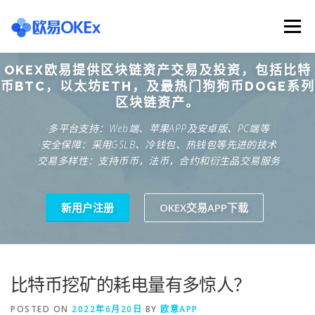
Skip
to
Menu
content
OKEX欧易提供区块链资产交易及投资，包括比特
欧意交易所
关于欧意OKX
欧意APP下载
币BTC，以太坊ETH，及最热门狗狗币DOGE系列
区块链资产。
·多平台支持：Web端、苹果APP及安卓版、PC端等
欧意注册网址
欧意交易下载
欧意团队
·安全保障：采用GSLB、冷钱包、热钱包等先进的技术
·交易多样性：支持币币，法币，合约和衍生品交易服务
欧意APP资讯
易欧APP下载
新用户注册
OKEX交易APP下载
比特币挖矿的耗电量有多惊人？
POSTED ON
2022年6月20日
BY
欧意APP