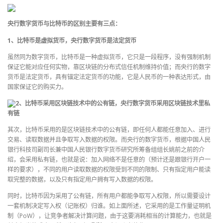
央行数字货币与比特币的区别主要有三点：
1、比特币是虚拟货币，央行数字货币是法定货币
虽然同为数字货币，比特币是一种虚拟货币，它只是一段程序，没有强制机制
保证它能对应任何实物，靠区块链的分布式信任机制维持价值；而央行的数字
货币是法定货币，具有锚定法定货币的功能，它是人民币的一种表达形式，由
国家保证它的购买力。
2、比特币采用区块链技术中的公有链，央行数字货币采用区块链技术里私
有链
其次，比特币采用的是区块链技术中的公有链，即任何人都能任意加入、进行
交易、读取数据并且争取写入数据的权限。而央行的数字货币，根据中国人民
银行科技司副司长兼中国人民银行数字货币研究所筹备组组长姚前之前的介
绍，会采用私有链，也就是说：加入网络不是任意的（预计还是跟银行开户一
样的要求），不同的用户读取数据的权限受到不同的限制、只有指定用户能读
取完整的数据，以及只有指定用户拥有写入数据的权限。
同时，比特币因为采用了公有链，所有用户都能争取写入权限，所以需要设计
一套机制决定写入权（记账权）归谁。如上面所述，它采用的是工作量证明机
制（PoW），让竞争者解决计算问题，由于这要消耗相当的计算能力，也就是