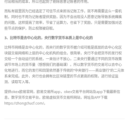
付出相当的成本，所以也起到了剔除恶意记账者的作用。
而私有链里因为已经选定了可信节点来担当记账工作，就不再需要这么一套机
制，同时也不用为记账者提供奖励，因为不会出现没人愿意记账导致系统瘫痪
的问题。这样提高了效率，节省了运算力，也省下了奖励，只是需要加强对这
些节点的保护，防止权限被窃取。
3、比特币是去中心化的，央行数字货币本质上是中心化的
比特币网络是去中心化的，而央行的数字货币据介绍可能是底层的去中心化区
块链交易网络和上层的中心化机构的组合。很简单，央行不会把货币的发行权
交给一个自动运行的系统，一来估计不放心，二来央行要通过不同的货币政策
调节市场上的货币量（想想我们的基础课）。所以数字货币的交易可以去中心
化地进行，而它的发行和回笼依然基于传统的“中央银行——商业银行”的二元体
系来完成。此外，央行也会拥有比区块链里的节点更高的权限，进行验证监
测、读取写入等。
提供okex欧易官网，欧易交易所app，okex交易平台网站及app下载最新信
息，数字货币交易平台，欧易虚拟货币交易所网站，网址及APP下载
https://zhongchucf.com/。