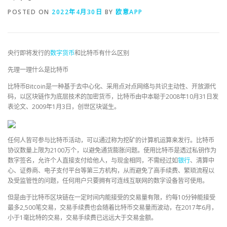
POSTED ON
2022年4月30日
BY
欧意APP
央行即将发行的
数字货币
和比特币有什么区别
先理一理什么是比特币
比特币Bitcoin是一种基于去中心化、采用点对点网络与共识主动性、开放源代
码，以区块链作为底层技术的加密货币，比特币由中本聪于2008年10月31日发
表论文、2009年1月3日，创世区块诞生。
任何人皆可参与比特币活动，可以通过称为挖矿的计算机运算来发行。比特币
协议数量上限为2100万个，以避免通货膨胀问题。使用比特币是透过私钥作为
数字签名，允许个人直接支付给他人，与现金相同，不需经过如
银行
、清算中
心、证券商、电子支付平台等第三方机构，从而避免了高手续费、繁琐流程以
及受监管性的问题，任何用户只要拥有可连线互联网的数字设备皆可使用。
但是由于比特币区块链在一定时间内能接受的交易量有限，约每10分钟能接受
最多2,500笔交易，交易手续费也会随着比特币交易量而波动，在2017年6月，
小于1毫比特的交易，交易手续费已远远大于交易金额。