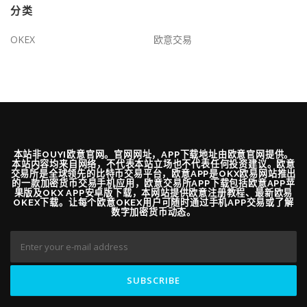
分类
OKEX
欧意交易
本站非OUYI欧意官网。官网网址，APP下载地址由欧意官网提供。
本站内容均来自网络，不代表本站立场也不代表任何投资建议。欧意
交易所是全球领先的比特币交易平台，欧意APP是OKX欧易网站推出
的一款加密货币交易手机应用，欧意交易所APP下载包括欧意APP苹
果版及OKX APP安卓版下载，本网站提供欧意注册教程、最新欧易
OKEX下载。让每个欧意OKEX用户可随时通过手机APP交易或了解
数字加密货币动态。