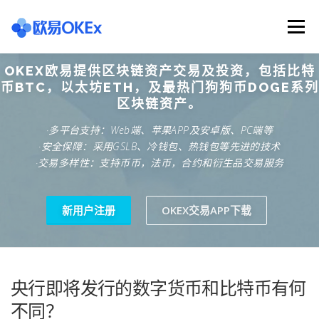
Skip
to
Menu
content
OKEX欧易提供区块链资产交易及投资，包括比特
欧意交易所
关于欧意OKX
欧意APP下载
币BTC，以太坊ETH，及最热门狗狗币DOGE系列
区块链资产。
·多平台支持：Web端、苹果APP及安卓版、PC端等
欧意注册网址
欧意交易下载
欧意团队
·安全保障：采用GSLB、冷钱包、热钱包等先进的技术
·交易多样性：支持币币，法币，合约和衍生品交易服务
欧意APP资讯
易欧APP下载
新用户注册
OKEX交易APP下载
央行即将发行的数字货币和比特币有何
不同？