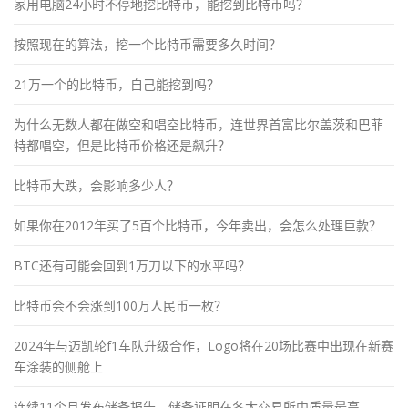
家用电脑24小时不停地挖比特币，能挖到比特币吗？
按照现在的算法，挖一个比特币需要多久时间？
21万一个的比特币，自己能挖到吗？
为什么无数人都在做空和唱空比特币，连世界首富比尔盖茨和巴菲
特都唱空，但是比特币价格还是飙升？
比特币大跌，会影响多少人？
如果你在2012年买了5百个比特币，今年卖出，会怎么处理巨款？
BTC还有可能会回到1万刀以下的水平吗？
比特币会不会涨到100万人民币一枚？
2024年与迈凯轮f1车队升级合作，Logo将在20场比赛中出现在新赛
车涂装的侧舱上
连续11个月发布储备报告，储备证明在各大交易所中质量最高