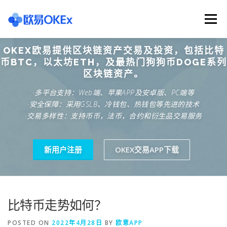
Skip
to
Menu
content
OKEX欧易提供区块链资产交易及投资，包括比特
欧意交易所
关于欧意OKX
欧意APP下载
币BTC，以太坊ETH，及最热门狗狗币DOGE系列
区块链资产。
·多平台支持：Web端、苹果APP及安卓版、PC端等
欧意注册网址
欧意交易下载
欧意团队
·安全保障：采用GSLB、冷钱包、热钱包等先进的技术
·交易多样性：支持币币，法币，合约和衍生品交易服务
欧意APP资讯
易欧APP下载
新用户注册
OKEX交易APP下载
比特币走势如何？
POSTED ON
2022年4月28日
BY
欧意APP