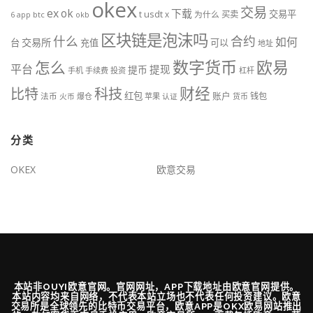
okex
交易
ex
ok
下载
交易平
t
usdt
x
为什么
买卖
btc
okb
6
app
区块链是泡沫吗
什么
合约
如何
交易所
台
充值
可以
地址
数字货币
欧易
怎么
平台
提现
提币
手机
手续费
投资
杠杆
财经
科技
比特
红包
账户
法币
钱包
火币
爆仓
苹果
认证
货币
分类
OKEX
欧意交易
本站非OUYI欧意官网。官网网址，APP下载地址由欧意官网提供。
本站内容均来自网络，不代表本站立场也不代表任何投资建议。欧意
交易所是全球领先的比特币交易平台，欧意APP是OKX欧易网站推出