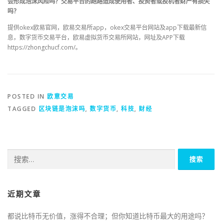
会形成泡沫风险吗？交易平台的跑路造成使用者、投资者或投机者财产有损失
吗？
提供okex欧易官网，欧易交易所app，okex交易平台网站及app下载最新信
息，数字货币交易平台，欧易虚拟货币交易所网站，网址及APP下载
https://zhongchucf.com/。
POSTED IN
欧意交易
TAGGED
区块链是泡沫吗
,
数字货币
,
科技
,
财经
搜
索：
近期文章
都说比特币无价值，涨得不合理；但你知道比特币最大的用途吗？