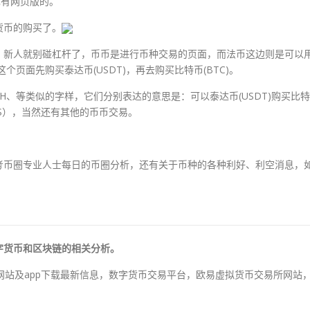
也有网页版的。
货币的购买了。
，新人就别碰杠杆了，币币是进行币种交易的页面，而法币这边则是可以
页面先购买泰达币(USDT)，再去购买比特币(BTC)。
ETH、等类似的字样，它们分别表达的意思是：可以泰达币(USDT)购买比特
OS），当然还有其他的币币交易。
考币圈专业人士每日的币圈分析，还有关于币种的各种利好、利空消息，
字货币和区块链的相关分析。
平台网站及app下载最新信息，数字货币交易平台，欧易虚拟货币交易所网站