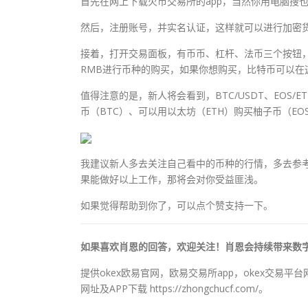
首先在网上下载火币交易所的app，当然你用电脑搜
然后，注册账号，并实名认证，这样就可以进行加密
接着，打开交易面板，有币币、杠杆、法币三个按钮
RMB进行币种的购买，如果你想购买，比特币可以在这个
值得注意的是，新人将会看到，BTC/USDT、EOS/
币（BTC）、可以用以太坊（ETH）购买柚子币（E
我建议新人多去关注自己看中的币种的行情，多去参
果能做好以上工作，那将会对你受益匪浅。
如果觉得帮助到你了，可以点个赞支持一下。
如果喜欢肖恩的回答，欢迎关注！肖恩会持续带来数
提供okex欧易官网，欧易交易所app，okex交易
网址及APP下载 https://zhongchucf.com/。