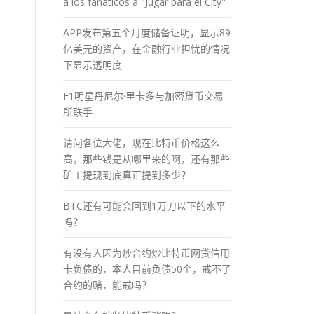
a los fánaticos a "Jugar para el City"
APP发布第五个月度储备证明，显示89
亿美元的资产，在金融行业担忧的情况
下显示透明度
F1明星丹尼尔·里卡多与加密货币交易
所联手
请问各位大佬，现在比特币价格这么
高，那些钱是从哪里来的啊，还有那些
矿工提现到底真正提到多少？
BTC还有可能会回到1万刀以下的水平
吗？
有没有人因为炒合约炒比特币网贷信用
卡负债的，本人目前负债50个，戒不了
合约的赌，能戒吗？