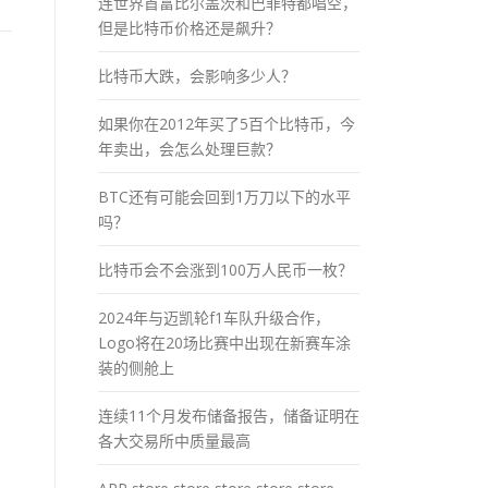
连世界首富比尔盖茨和巴菲特都唱空，
但是比特币价格还是飙升？
比特币大跌，会影响多少人？
如果你在2012年买了5百个比特币，今
年卖出，会怎么处理巨款？
BTC还有可能会回到1万刀以下的水平
吗？
比特币会不会涨到100万人民币一枚？
2024年与迈凯轮f1车队升级合作，
Logo将在20场比赛中出现在新赛车涂
装的侧舱上
连续11个月发布储备报告，储备证明在
各大交易所中质量最高