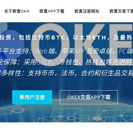
关于欧意OKX
欧意APP下载
欧意注册网址
欧意交易下
投资，包括比特币BTC，以太坊ETH，及最
多平台支持：Web端、苹果APP及安卓版、PC
安全保障：采用GSLB、冷钱包、热钱包等先进的
易多样性：支持币币，法币，合约和衍生品交
新用户注册
OKEX交易APP下载