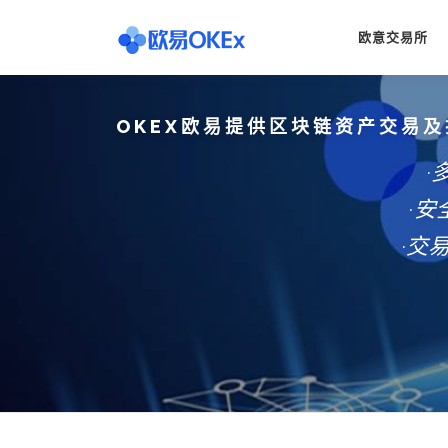
Skip
to
欧意交易所
content
OKEX欧易提供区块链资产交易及
·
·
·交