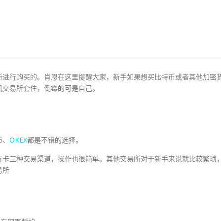
所进行购买的。肖恩在这里提醒大家，新手如果想买比特币或者其他加密
机交易所套住，倒霉的可是自己。
币、
OKEX
都是不错的选择。
行卡三种交易渠道，操作也很简单。其他交易所对于新手来说就比较繁琐
易所