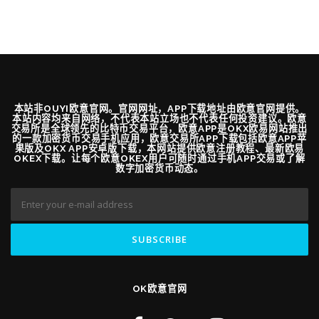
本站非OUYI欧意官网。官网网址，APP下载地址由欧意官网提供。
本站内容均来自网络，不代表本站立场也不代表任何投资建议。欧意
交易所是全球领先的比特币交易平台，欧意APP是OKX欧易网站推出
的一款加密货币交易手机应用，欧意交易所APP下载包括欧意APP苹
果版及OKX APP安卓版下载，本网站提供欧意注册教程、最新欧易
OKEX下载。让每个欧意OKEX用户可随时通过手机APP交易或了解
数字加密货币动态。
OK欧意官网