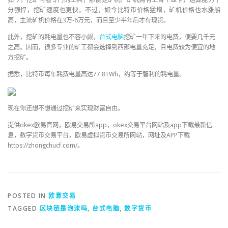
分强悍，挖矿速度也更快。不过，如今比特币价格猛增，矿机价格也水涨船
高，主流矿机价格在3万-6万元，而且至少半年后才有现货。
此外，挖矿的耗电量也不容小觑，
台式电脑
挖矿一年下来的电费，便要几千元
之高。因而，很多专业的矿工都会选择到西部电量充足，且电费较为便宜的地
方挖矿。
据悉，比特币每年耗费电量高达77.8TWh，约等于智利的耗电量。
现在你还想不想通过挖矿来实现财富自由。
提供okex欧易官网，欧易交易所app，okex交易平台网站及app下载最新信
息，数字货币交易平台，欧易虚拟货币交易所网站，网址及APP下载
https://zhongchucf.com/。
POSTED IN
欧意交易
TAGGED
区块链是泡沫吗
,
台式电脑
,
数字货币