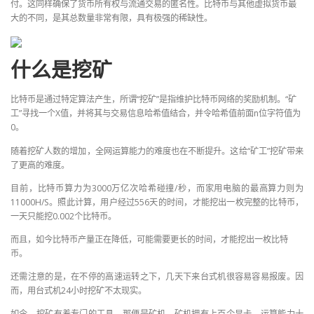
付。这同样确保了货币所有权与流通交易的匿名性。比特币与其他虚拟货币最
大的不同，是其总数量非常有限，具有极强的稀缺性。
什么是挖矿
比特币是通过特定算法产生，所谓“挖矿”是指维护比特币网络的奖励机制。“矿
工”寻找一个X值，并将其与交易信息哈希值结合，并令哈希值前面n位字符值为
0。
随着挖矿人数的增加，全网运算能力的难度也在不断提升。这给“矿工”挖矿带来
了更高的难度。
目前，比特币算力为3000万亿次哈希碰撞/秒，而家用电脑的最高算力则为
11000H/S。照此计算，用户经过556天的时间，才能挖出一枚完整的比特币，
一天只能挖0.002个比特币。
而且，如今比特币产量正在降低，可能需要更长的时间，才能挖出一枚比特
币。
还需注意的是，在不停的高速运转之下，几天下来台式机很容易容易报废。因
而，用台式机24小时挖矿不太现实。
如今，挖矿有着专门的工具，那便是矿机。矿机拥有上百个显卡，运算能力十