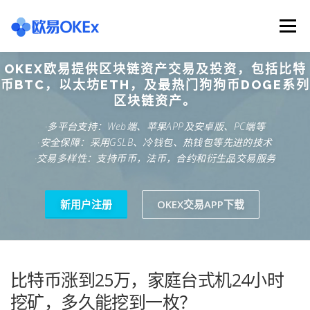
Skip
to
Menu
content
OKEX欧易提供区块链资产交易及投资，包括比特
欧意交易所
关于欧意OKX
欧意APP下载
币BTC，以太坊ETH，及最热门狗狗币DOGE系列
区块链资产。
·多平台支持：Web端、苹果APP及安卓版、PC端等
欧意注册网址
欧意交易下载
欧意团队
·安全保障：采用GSLB、冷钱包、热钱包等先进的技术
·交易多样性：支持币币，法币，合约和衍生品交易服务
欧意APP资讯
易欧APP下载
新用户注册
OKEX交易APP下载
比特币涨到25万，家庭台式机24小时
挖矿，多久能挖到一枚？