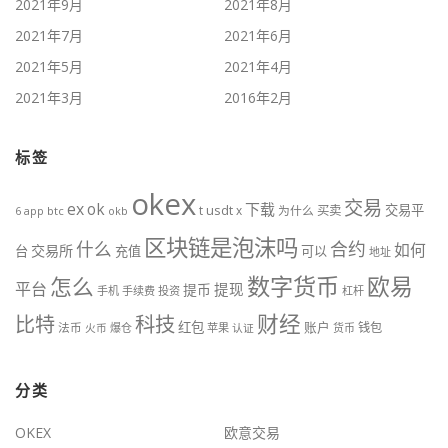
2021年9月
2021年8月
2021年7月
2021年6月
2021年5月
2021年4月
2021年3月
2016年2月
标签
okex
交易
ex
ok
下载
交易平
t
usdt
x
为什么
买卖
btc
okb
6
app
区块链是泡沫吗
什么
合约
如何
交易所
台
充值
可以
地址
数字货币
欧易
怎么
平台
提现
提币
手机
手续费
投资
杠杆
财经
科技
比特
红包
账户
法币
钱包
火币
爆仓
苹果
认证
货币
分类
OKEX
欧意交易