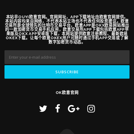
本站非OUYI欧意官网。官网网址，APP下载地址由欧意官网提供。
本站内容均来自网络，不代表本站立场也不代表任何投资建议。欧意
交易所是全球领先的比特币交易平台，欧意APP是OKX欧易网站推出
的一款加密货币交易手机应用，欧意交易所APP下载包括欧意APP苹
果版及OKX APP安卓版下载，本网站提供欧意注册教程、最新欧易
OKEX下载。让每个欧意OKEX用户可随时通过手机APP交易或了解
数字加密货币动态。
OK欧意官网