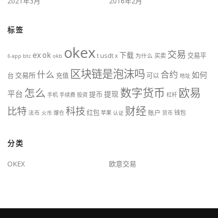
2021年3月
2016年2月
标签
okex
交易
ex
ok
下载
交易平
t
usdt
x
为什么
买卖
btc
okb
6
app
区块链是泡沫吗
什么
合约
如何
交易所
台
充值
可以
地址
数字货币
欧易
怎么
平台
提现
提币
手机
手续费
投资
杠杆
财经
科技
比特
红包
账户
法币
钱包
火币
爆仓
苹果
认证
货币
分类
OKEX
欧意交易