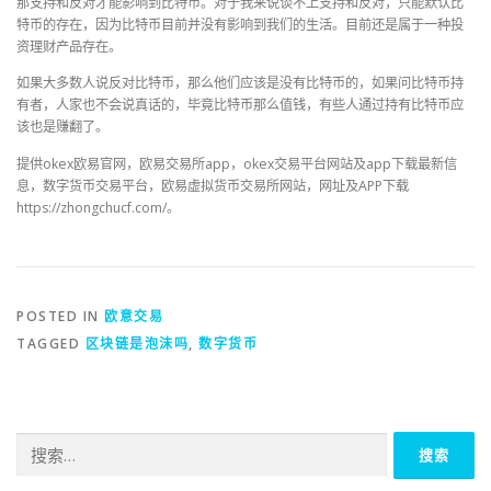
那支持和反对才能影响到比特币。对于我来说谈不上支持和反对，只能默认比
特币的存在，因为比特币目前并没有影响到我们的生活。目前还是属于一种投
资理财产品存在。
如果大多数人说反对比特币，那么他们应该是没有比特币的，如果问比特币持
有者，人家也不会说真话的，毕竟比特币那么值钱，有些人通过持有比特币应
该也是赚翻了。
提供okex欧易官网，欧易交易所app，okex交易平台网站及app下载最新信
息，数字货币交易平台，欧易虚拟货币交易所网站，网址及APP下载
https://zhongchucf.com/。
POSTED IN
欧意交易
TAGGED
区块链是泡沫吗
,
数字货币
搜
索：