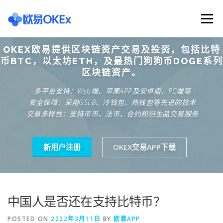
Skip
to
Menu
content
OKEX欧易提供区块链资产交易及投资，包括比特
欧意交易所
关于欧意OKX
欧意APP下载
币BTC，以太坊ETH，及最热门狗狗币DOGE系列
区块链资产。
·多平台支持：Web端、苹果APP及安卓版、PC端等
欧意注册网址
欧意交易下载
欧意团队
·安全保障：采用GSLB、冷钱包、热钱包等先进的技术
·交易多样性：支持币币，法币，合约和衍生品交易服务
欧意APP资讯
易欧APP下载
新用户注册
OKEX交易APP下载
中国人是否还在支持比特币？
POSTED ON
2022年3月11日
BY
欧意APP