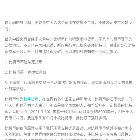
这话问的有问题，主要是中国人这个词用在这里不合适，不能决定支持还是反
对。
首先中国央行曾经多次重申，比特币作为特定虚拟货币，不具有与货币等同的
法律地位，不支持在国内流通，所以央行禁止机构处理比特币，禁止ICO和比特
币交易平台，并且打击比特币挖矿。所以我们只要知道三点就足够了。
1. 比特币不是法定货币;
2. 比特币是一种虚拟商品;
3. 国家禁止代币融资交易平台从事法定货币与代币、虚拟货币相互之间的兑换
业务等活动。
比特币作为
数字货币
，在世界有多个国家支持和承认，比特币的汇率也是一飞
冲天，所以作为个人来讲，不管是哪个国家的人，都希望拥有一定数量的比特
币，以时间点（2021-3-30）来看一枚比特币可以兑换$58000美元，相当于人
民币38.2万。要是手头有个几十枚比特币，要比打工强好多倍。
比特币的价值属性决定了我们不管支持还是反对，对比特币币值并不会产生多
大的影响，除非全世界国家联合共同打击比特币，使比特币不具有货币属性，