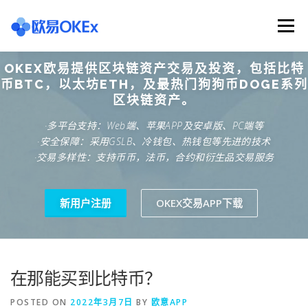
Skip
to
Menu
content
OKEX欧易提供区块链资产交易及投资，包括比特
欧意交易所
关于欧意OKX
欧意APP下载
币BTC，以太坊ETH，及最热门狗狗币DOGE系列
区块链资产。
·多平台支持：Web端、苹果APP及安卓版、PC端等
欧意注册网址
欧意交易下载
欧意团队
·安全保障：采用GSLB、冷钱包、热钱包等先进的技术
·交易多样性：支持币币，法币，合约和衍生品交易服务
欧意APP资讯
易欧APP下载
新用户注册
OKEX交易APP下载
在那能买到比特币？
POSTED ON
2022年3月7日
BY
欧意APP