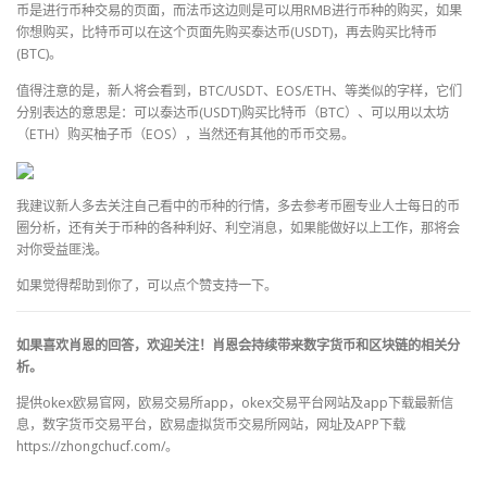
币是进行币种交易的页面，而法币这边则是可以用RMB进行币种的购买，如果
你想购买，比特币可以在这个页面先购买泰达币(USDT)，再去购买比特币
(BTC)。
值得注意的是，新人将会看到，BTC/USDT、EOS/ETH、等类似的字样，它们
分别表达的意思是：可以泰达币(USDT)购买比特币（BTC）、可以用以太坊
（ETH）购买柚子币（EOS），当然还有其他的币币交易。
我建议新人多去关注自己看中的币种的行情，多去参考币圈专业人士每日的币
圈分析，还有关于币种的各种利好、利空消息，如果能做好以上工作，那将会
对你受益匪浅。
如果觉得帮助到你了，可以点个赞支持一下。
如果喜欢肖恩的回答，欢迎关注！肖恩会持续带来数字货币和区块链的相关分
析。
提供okex欧易官网，欧易交易所app，okex交易平台网站及app下载最新信
息，数字货币交易平台，欧易虚拟货币交易所网站，网址及APP下载
https://zhongchucf.com/。