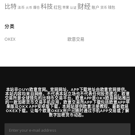
财经
科技
比特
红包
账户
法币
钱包
火币
爆仓
苹果
认证
货币
分类
OKEX
欧意交易
本站非OUYI欧意官网。官网网址，APP下载地址由欧意官网提供。
本站内容均来自网络，不代表本站立场也不代表任何投资建议。欧意
交易所是全球领先的比特币交易平台，欧意APP是OKX欧易网站推出
的一款加密货币交易手机应用，欧意交易所APP下载包括欧意APP苹
果版及OKX APP安卓版下载，本网站提供欧意注册教程、最新欧易
OKEX下载。让每个欧意OKEX用户可随时通过手机APP交易或了解
数字加密货币动态。