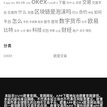
okex
交易
ex
ok
下载
交易平
t
usdt
x
为什么
买卖
btc
okb
6
app
区块链是泡沫吗
什么
合约
如何
交易所
台
充值
可以
地址
数字货币
欧易
怎么
平台
提现
提币
手机
手续费
投资
杠杆
财经
科技
比特
红包
账户
法币
钱包
火币
爆仓
苹果
认证
货币
分类
OKEX
欧意交易
本站非OUYI欧意官网。官网网址，APP下载地址由欧意官网提供。
本站内容均来自网络，不代表本站立场也不代表任何投资建议。欧意
交易所是全球领先的比特币交易平台，欧意APP是OKX欧易网站推出
的一款加密货币交易手机应用，欧意交易所APP下载包括欧意APP苹