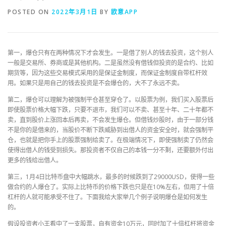
POSTED ON
2022年3月1日
BY
欧意APP
第一，爆仓只有在两种情况下才会发生。一是借了别人的钱去投资，这个别人
一般是交易所、券商或是其他机构。二是虽然没有借钱但投资的是合约、比如
期货等，因为这些交易模式采用的是保证金制度，而保证金制度自带杠杆效
用。如果只是用自己的钱去投资是不会爆仓的，大不了永远不卖。
第二，爆仓可以理解为被强制平仓甚至穿仓了。以股票为例，我们买入股票后
即使股票价格大幅下跌，只要不退市，我们可以不卖、甚至十年、二十年都不
卖，直到股价上涨回本后再卖，不会发生爆仓。但借钱炒股时，由于一部分钱
不是你的是借来的，当股价不断下跌威胁到出借人的资金安全时，就会强制平
仓，也就是把你手上的股票强制给卖了。在极端情况下，即使强制卖了仍然会
使得出借人的钱受到损失。那投资者不仅自己的本钱一分不剩，还要额外付出
更多的钱给出借人。
第三，1月4日比特币盘中大幅跳水，最多的时候跌到了29000USD，使得一些
做合约的人爆仓了。实际上比特币的价格下跌也只是在10%左右，但用了十倍
杠杆的人就可能承受不住了。下面我给大家举几个例子说明爆仓是如何发生
的。
假设投资者小王看中了一支股票，自有资金10万元，同时加了十倍杠杆将资金