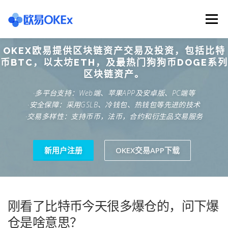
Skip
to
Menu
content
OKEX欧易提供区块链资产交易及投资，包括比特
欧意交易所
关于欧意OKX
欧意APP下载
币BTC，以太坊ETH，及最热门狗狗币DOGE系列
区块链资产。
·多平台支持：Web端、苹果APP及安卓版、PC端等
欧意注册网址
欧意交易下载
欧意团队
·安全保障：采用GSLB、冷钱包、热钱包等先进的技术
·交易多样性：支持币币，法币，合约和衍生品交易服务
欧意APP资讯
易欧APP下载
新用户注册
OKEX交易APP下载
刚看了比特币今天很多爆仓的，问下爆
仓是啥意思？