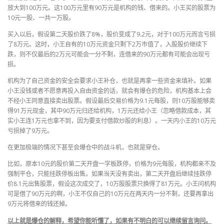
放大到100万元。这100万元里有90万元是机构的钱、借来的。小王买的股票为
10元一股、一共一万股。
买入以后，假设第二天股价跌了8%，股价变成了9.2元，对于100万元而言亏损
了8万元。这时，小王自有的10万元资金只剩下2万市值了，入股股价继续下
跌，则不仅最后的2万元可能会一分不剩，连借来的90万元都有可能会出现亏
损。
机构为了自己资金的安全会要求小王补仓，也就是再拿一些资金来填补。如果
小王没钱或者不愿意再投入自由资金的话，就会有爆仓的危险，机构基本上会
不经小王同意直接卖出股票。假设最后交易价格为9.1元每股，则10万股能够卖
得91万元现金，其中90万元归还给机构，1万元还给小王（忽略借款成本，其
实小王连1万元也拿不到，因为要支付借款炒股的利息）。一天内小王的10万元
亏损掉了9万元。
在更加极端的情况下甚至会爆仓中的战斗机，也就是穿仓。
比如，原本10元的股价第二天开盘一字板跌停，价格为9元每股，机构都来不及
强制平仓，只能挂跌停板出售。如果当天没有卖出，第二天开盘后继续挂跌停
价8.1元出售股票，假设这次成交了，10万股股票只换得了81万元。小王问机构
可是借了90万元的啊，小王不仅自己的10万元在两天内一分不剩，还要再拿出
9万元将借来的钱还掉。
以上就是爆仓的解释，希望你能听懂了，如果有不明白的可以继续留言询问。