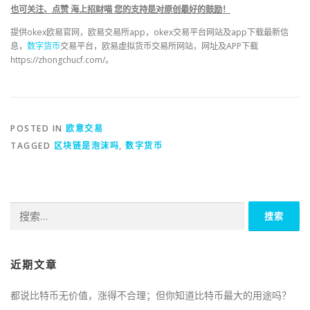
也可关注、点赞 海上招财喵 您的支持是对原创最好的鼓励！
提供okex欧易官网，欧易交易所app，okex交易平台网站及app下载最新信
息，
数字货币
交易平台，欧易虚拟货币交易所网站，网址及APP下载
https://zhongchucf.com/。
POSTED IN
欧意交易
TAGGED
区块链是泡沫吗
,
数字货币
搜
索：
近期文章
都说比特币无价值，涨得不合理；但你知道比特币最大的用途吗？