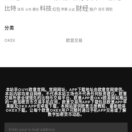
财经
科技
比特
红包
账户
法币
钱包
火币
爆仓
苹果
认证
货币
分类
OKEX
欧意交易
本站非OUYI欧意官网。官网网址，APP下载地址由欧意官网提供。
本站内容均来自网络，不代表本站立场也不代表任何投资建议。欧意
交易所是全球领先的比特币交易平台，欧意APP是OKX欧易网站推出
的一款加密货币交易手机应用，欧意交易所APP下载包括欧意APP苹
果版及OKX APP安卓版下载，本网站提供欧意注册教程、最新欧易
OKEX下载。让每个欧意OKEX用户可随时通过手机APP交易或了解
数字加密货币动态。