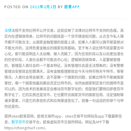
POSTED ON
2022年2月2日
BY
欧意APP
法律
法规不支持比特币公开交易，这就反映了法律对比特币不支持的态度。其
实内在逻辑很简单，比特币的问题就是一个货币铸造权问题，从古至今私人铸
币都不可能合法；从国家金融管理的层面上讲，如果人人都可以铸币那是绝对
不能允许的，这将危害金融业的国家信用基础。至于有人说比特币就是要去中
心化，那只能说明这人太幼稚、被人洗脑了，因为在现阶段以及以后更加漫长
的历史阶段，人类社会都不可能去中心化；逻辑原因很简单，人是要被管理
的，管理是人类社会的一个基本特征，没有管理社会是无法想象的；没有警察
管理治安那就会犯罪满天，没有金融管理那就会今天马特币明天牛特币，等等
情况，人类社会将会崩溃；这不是哪一个国家的问题，如果比特币不能被国家
掌控，哪一个国家他最后都会否定比特币的。当然由国家制定发行的国特币是
可以的，因为技术的发展肯定会推动货币数字化的；但是我们要明白即使货币
数字化了，它的实质还是货币，它也要符合国家货币的国家信用、法定强制等
诸多要素，只是它的表现形式和应用渠道变化了。就像一句话说的你穿个马甲
你还是你。
提供okex欧易官网，欧易交易所app，okex交易平台网站及app下载最新信
息，
数字货币
交易平台，欧易虚拟货币交易所网站，网址及APP下载
https://zhongchucf.com/。