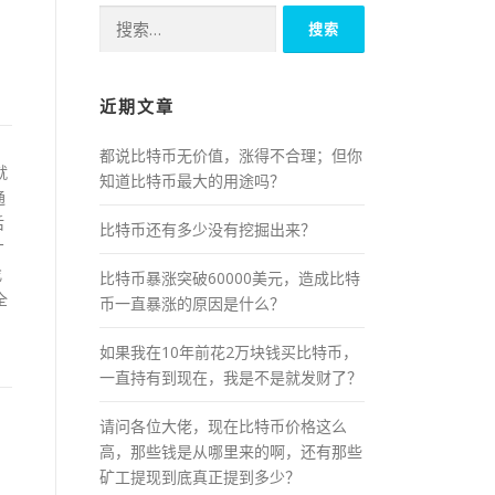
搜
索：
近期文章
都说比特币无价值，涨得不合理；但你
就
知道比特币最大的用途吗？
通
后
比特币还有多少没有挖掘出来？
才
找
比特币暴涨突破60000美元，造成比特
全
币一直暴涨的原因是什么？
如果我在10年前花2万块钱买比特币，
一直持有到现在，我是不是就发财了？
请问各位大佬，现在比特币价格这么
高，那些钱是从哪里来的啊，还有那些
矿工提现到底真正提到多少？