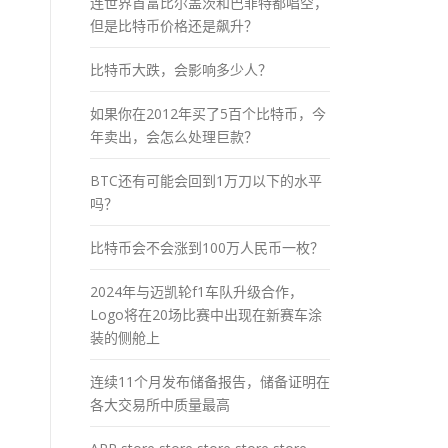
连世界首富比尔盖茨和巴菲特都唱空，
但是比特币价格还是飙升？
比特币大跌，会影响多少人？
如果你在2012年买了5百个比特币，今
年卖出，会怎么处理巨款？
BTC还有可能会回到1万刀以下的水平
吗？
比特币会不会涨到100万人民币一枚？
2024年与迈凯轮f1车队升级合作，
Logo将在20场比赛中出现在新赛车涂
装的侧舱上
连续11个月发布储备报告，储备证明在
各大交易所中质量最高