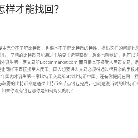
怎样才能找回？
楼主完全不了解比特币，也根本不了解比特币的特性，提出这样的问题也
正式推出，早期的比特币只能通过电脑显卡运算获得，后来也叫挖矿，也可以
生第一家交易所Bitcoinmarket.com 而且根本不接受人民币交易，
但是也同样不直接接受人民币。国人想要进去交易必须得通过很复杂的手段
1年国内才诞生第一家比特币交易所btcc比特币中国。还有你提问在网上
与获得的比特币都是通过比特币全节点钱包完成，也就是说当时的比特币
，如果你没有钱包那你是如何购买的呢？