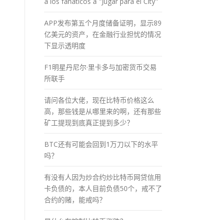
a los fánaticos a "Jugar para el City"
APP发布第五个月度储备证明，显示89
亿美元的资产，在金融行业担忧的情况
下显示透明度
F1明星丹尼尔·里卡多与加密货币交易
所联手
请问各位大佬，现在比特币价格这么
高，那些钱是从哪里来的啊，还有那些
矿工提现到底真正提到多少？
BTC还有可能会回到1万刀以下的水平
吗？
有没有人因为炒合约炒比特币网贷信用
卡负债的，本人目前负债50个，戒不了
合约的赌，能戒吗？