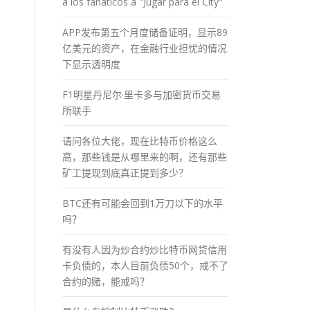
a los fánaticos a "Jugar para el City"
APP发布第五个月度储备证明，显示89
亿美元的资产，在金融行业担忧的情况
下显示透明度
F1明星丹尼尔·里卡多与加密货币交易
所联手
请问各位大佬，现在比特币价格这么
高，那些钱是从哪里来的啊，还有那些
矿工提现到底真正提到多少？
BTC还有可能会回到1万刀以下的水平
吗？
有没有人因为炒合约炒比特币网贷信用
卡负债的，本人目前负债50个，戒不了
合约的赌，能戒吗？