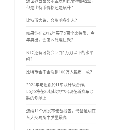
连世界首富比尔盖茨和巴菲特都唱空，
但是比特币价格还是飙升？
比特币大跌，会影响多少人？
如果你在2012年买了5百个比特币，今
年卖出，会怎么处理巨款？
BTC还有可能会回到1万刀以下的水平
吗？
比特币会不会涨到100万人民币一枚？
2024年与迈凯轮f1车队升级合作，
Logo将在20场比赛中出现在新赛车涂
装的侧舱上
连续11个月发布储备报告，储备证明在
各大交易所中质量最高