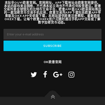
本站非OUYI欧意官网。官网网址，APP下载地址由欧意官网提供。
本站内容均来自网络，不代表本站立场也不代表任何投资建议。欧意
交易所是全球领先的比特币交易平台，欧意APP是OKX欧易网站推出
的一款加密货币交易手机应用，欧意交易所APP下载包括欧意APP苹
果版及OKX APP安卓版下载，本网站提供欧意注册教程、最新欧易
OKEX下载。让每个欧意OKEX用户可随时通过手机APP交易或了解
数字加密货币动态。
OK欧意官网