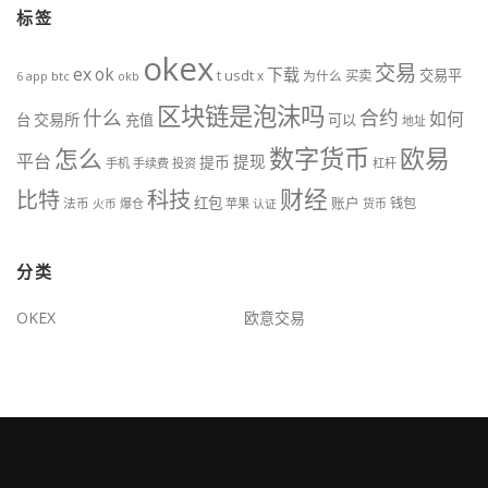
标签
okex
交易
ex
ok
下载
交易平
t
usdt
x
为什么
买卖
btc
okb
6
app
区块链是泡沫吗
什么
合约
如何
交易所
台
充值
可以
地址
数字货币
欧易
怎么
平台
提现
提币
手机
手续费
投资
杠杆
财经
科技
比特
红包
账户
法币
钱包
火币
爆仓
苹果
认证
货币
分类
OKEX
欧意交易