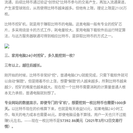
流通，后续比特币通过验证“创世纪”比特币参与的交易产生，再加入流通渠道，
产生滚雪球效应，从而使得比特币越来越多。但他有上限，理论上限是2100万
枚。
比特币挖矿机，就是用于赚取比特币的电脑。这类电脑一般有专业的挖矿芯
片，多采用烧显卡的方式工作，耗电量较大。家用电脑下载软件后运行特定算
法，与远方服务器联通可得到相应比特币，是获取比特币的方式之一。
三、家用电脑24小时挖矿，多久能挖到一枚？
三年以上，越往后越长。
刚开始的时候，比特币非常好“挖”，普通电脑CPU就能完成，只需下载软件就可
以自动“解题”。但是随着币价上涨，想要“解题”的人越来越多，所剩比特币越来
越少，挖矿的难度也越来越大。现在挖一个比特币需要消耗的计算量普通人根
本无力承担，普通电脑就别想了。
专业网站的数据显示，即便专门的“矿机”，想要挖到一枚比特币也需要1000多
天。
以比特币现在的价格算下来，也就是每天收益50元，如果电脑24小时工
作，每天的电力成本也需要46元。即便电脑设备不算钱，用户一天也只不过能
赚5元左右。——现在一枚比特币是
57392.86美元（2021年3月12日交易行
情）。