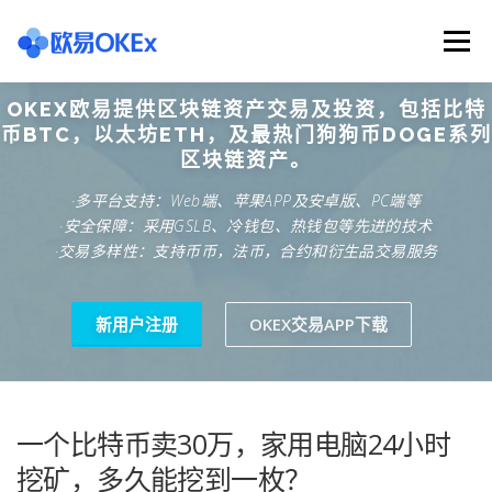
Skip
to
Menu
content
OKEX欧易提供区块链资产交易及投资，包括比特
欧意交易所
关于欧意OKX
欧意APP下载
币BTC，以太坊ETH，及最热门狗狗币DOGE系列
区块链资产。
·多平台支持：Web端、苹果APP及安卓版、PC端等
欧意注册网址
欧意交易下载
欧意团队
·安全保障：采用GSLB、冷钱包、热钱包等先进的技术
·交易多样性：支持币币，法币，合约和衍生品交易服务
欧意APP资讯
易欧APP下载
新用户注册
OKEX交易APP下载
一个比特币卖30万，家用电脑24小时
挖矿，多久能挖到一枚？