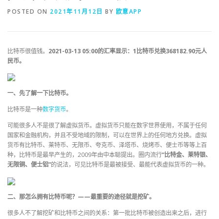
POSTED ON
2021年11月12日
BY
欧意APP
比特币很值钱。
2021-03-13 05:00的汇率显示：1比特币兑换368182.90元人
民币。
一、先了解一下比特币。
比特币是一种
数字货币
。
可能很多人不是很了解虚拟货币。虚拟货币只能在数字世界使用，不属于任何
国家和金融机构，并且不受地域的限制，可以在世界上的任何地方兑换。虚拟
货币有比特币、莱特币、无限币、夸克币、泽塔币、烧烤币、便士币等等上百
种，比特币是最早产生的，2009年由中本聪提出。圈内流行
“比特金、莱特银、
无限铜、便士铝”
的说法，可见比特币是最被接受、最能代表虚拟货币的一种。
二、那怎么拥有比特币呢？——最重要的途径就是挖矿。
很多人不了解挖矿和比特币之间的关系：第一批比特币被创造出来之后，进行