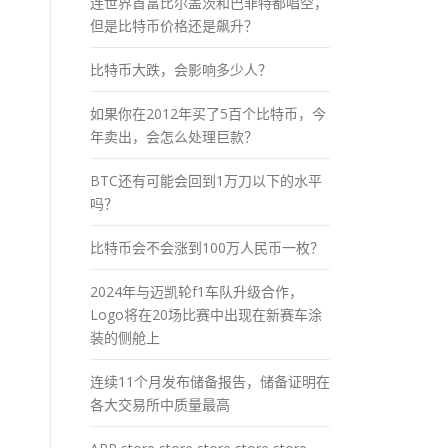
连世界首富比尔盖茨和巴菲特都唱空，
但是比特币价格还是飙升？
比特币大跌，会影响多少人？
如果你在2012年买了5百个比特币，今
年卖出，会怎么处理巨款？
BTC还有可能会回到1万刀以下的水平
吗？
比特币会不会涨到100万人民币一枚？
2024年与迈凯轮f1车队升级合作，
Logo将在20场比赛中出现在新赛车涂
装的侧舱上
连续11个月发布储备报告，储备证明在
各大交易所中质量最高