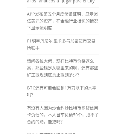
a los fánaticos a "Jugar para el City"
APP发布第五个月度储备证明，显示89
亿美元的资产，在金融行业担忧的情况
下显示透明度
F1明星丹尼尔·里卡多与加密货币交易
所联手
请问各位大佬，现在比特币价格这么
高，那些钱是从哪里来的啊，还有那些
矿工提现到底真正提到多少？
BTC还有可能会回到1万刀以下的水平
吗？
有没有人因为炒合约炒比特币网贷信用
卡负债的，本人目前负债50个，戒不了
合约的赌，能戒吗？