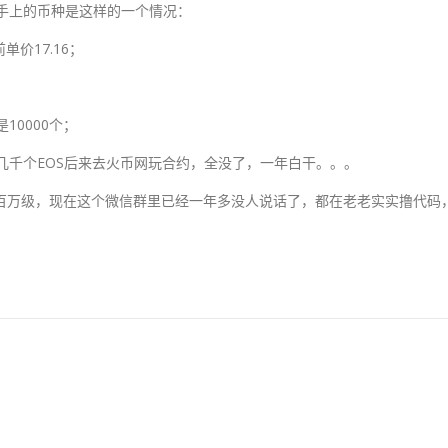
前手上的币种是这样的一个情况：
单价17.16；
是10000个；
上几千个EOS后来去火币网玩合约，全没了，一年白干。。。
达百万级，现在这个微信群里已经一年多没人说话了，都在老老实实撸代码