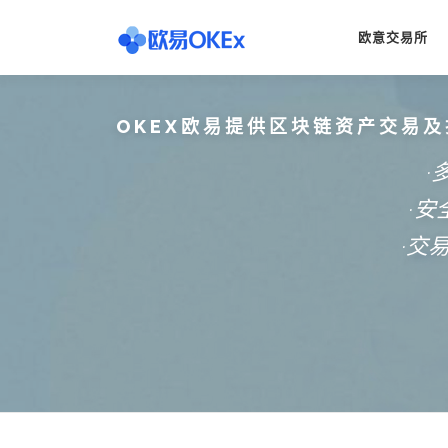
Skip
to
欧意交易所
content
OKEX欧易提供区块链资产交易及
·
·
·交