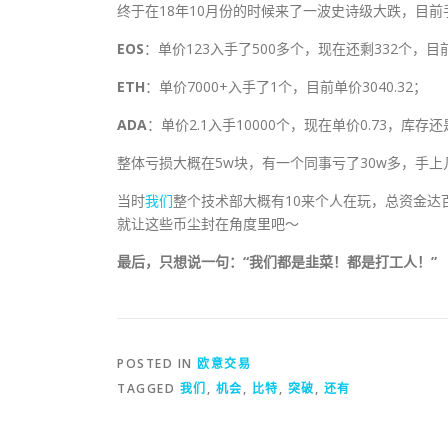
终于在18年10月份的时候来了一波史诗级大跌，目
EOS
：单价123入手了500多个，现在还剩332个，目前
ETH
：单价7000+入手了1个，目前单价3040.32；
ADA
：单价2.1入手10000个，现在单价0.73，库存还
整体亏损大概在5w块，有一个同事亏了30w多，手
当时
我们
整个技术部大概有10来个人在玩，总资金
就让这些币尘封在角度里吧～
最后，只想说一句：“我们都是韭菜！都是打工人！”
POSTED IN
欧意交易
TAGGED
我们
,
机会
,
比特
,
突破
,
还有