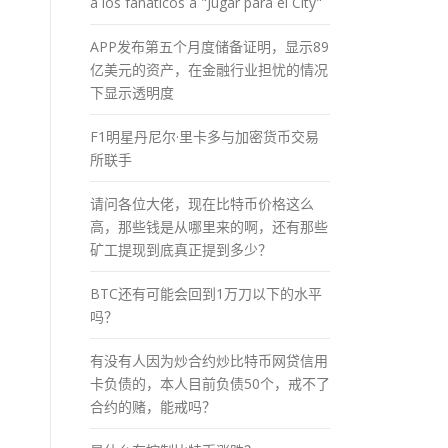
a los fánaticos a "Jugar para el City"
APP发布第五个月度储备证明，显示89
亿美元的资产，在金融行业担忧的情况
下显示透明度
F1明星丹尼尔·里卡多与加密货币交易
所联手
请问各位大佬，现在比特币价格这么
高，那些钱是从哪里来的啊，还有那些
矿工提现到底真正提到多少？
BTC还有可能会回到1万刀以下的水平
吗？
有没有人因为炒合约炒比特币网贷信用
卡负债的，本人目前负债50个，戒不了
合约的赌，能戒吗？