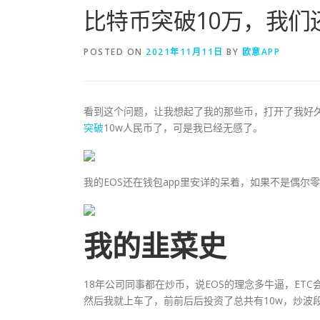
比特币突破10万，我们
POSTED ON
2021年11月11日
BY
欧意APP
看到这个问题，让我想起了我的那些币，打开了我好久
突破
10w人民币了，可是我已经无感了。
我的EOS还在钱包app里安详的呆着，如果不是偶尔
我的韭菜史
18年公司同事都在炒币，说EOS的理念多牛逼，ET
然后我就上车了，前前后后投资了总共有10w，炒波