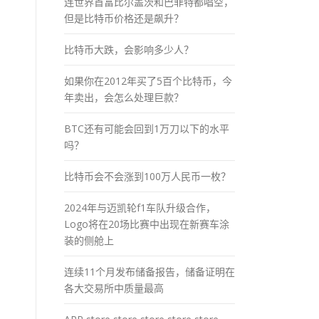
连世界首富比尔盖茨和巴菲特都唱空，
但是比特币价格还是飙升？
比特币大跌，会影响多少人？
如果你在2012年买了5百个比特币，今
年卖出，会怎么处理巨款？
BTC还有可能会回到1万刀以下的水平
吗？
比特币会不会涨到100万人民币一枚？
2024年与迈凯轮f1车队升级合作，
Logo将在20场比赛中出现在新赛车涂
装的侧舱上
连续11个月发布储备报告，储备证明在
各大交易所中质量最高