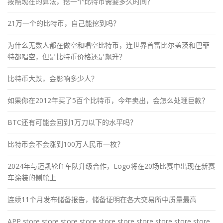
按照现在的算法，挖一个比特币需要多久时间？
21万一个的比特币，自己能挖到吗？
为什么无数人都在做空和唱空比特币，连世界首富比尔盖茨和巴菲
特都唱空，但是比特币价格还是飙升？
比特币大跌，会影响多少人？
如果你在2012年买了5百个比特币，今年卖出，会怎么处理巨款？
BTC还有可能会回到1万刀以下的水平吗？
比特币会不会涨到100万人民币一枚？
2024年与迈凯轮f1车队升级合作，Logo将在20场比赛中出现在新赛
车涂装的侧舱上
连续11个月发布储备报告，储备证明在各大交易所中质量最高
APP store store store store store store store store store store