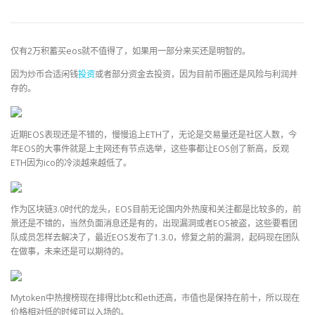
仅有2万积蓄买eos就不值得了，如果用一部分来买还是明智的。
因为炒币合适闲钱
投资
或者部分资金去投资，因为目前币圈还是风险与利润并
存的。
近期EOS表现还是不错的，慢慢追上ETH了，无论是交易量还是社区人数，今
年EOS的大事件就是上主网还有节点选举，这些事都让EOS创了新高，反观
ETH因为ico的冷淡越来越低了。
作为区块链3.0时代的龙头，EOS目前无论国内外热度和关注都是比较多的，前
景还是不错的，当然负面消息还是有的，出现漏洞或者EOS被盗，这些要看团
队成员怎样去解决了，最近EOS发布了1.3.0，修复之前的漏洞，起码现在团队
在做事，未来还是可以期待的。
Mytoken中热搜榜现在排得比btc和eth还高，市值也是保持在前十，所以现在
价格相对低的时候可以入场的。