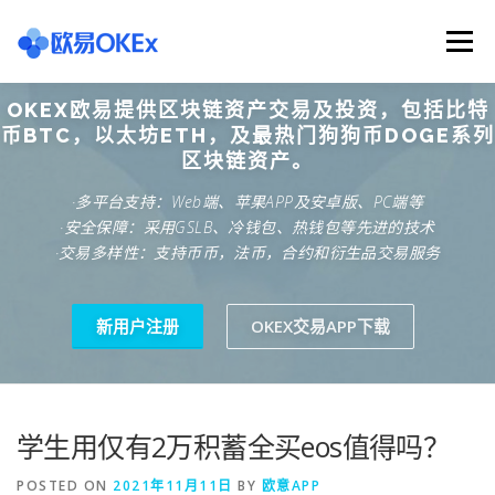
Skip
to
Menu
content
OKEX欧易提供区块链资产交易及投资，包括比特
欧意交易所
关于欧意OKX
欧意APP下载
币BTC，以太坊ETH，及最热门狗狗币DOGE系列
区块链资产。
·多平台支持：Web端、苹果APP及安卓版、PC端等
欧意注册网址
欧意交易下载
欧意团队
·安全保障：采用GSLB、冷钱包、热钱包等先进的技术
·交易多样性：支持币币，法币，合约和衍生品交易服务
欧意APP资讯
易欧APP下载
新用户注册
OKEX交易APP下载
学生用仅有2万积蓄全买eos值得吗？
POSTED ON
2021年11月11日
BY
欧意APP