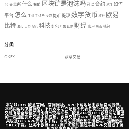
区块链是泡沫吗
什么
合约
如何
交易所
台
充值
可以
地址
数字货币
欧易
怎么
平台
提现
提币
手机
手续费
投资
杠杆
财经
科技
比特
红包
账户
法币
钱包
火币
爆仓
苹果
认证
货币
分类
OKEX
欧意交易
本站非OUYI欧意官网。官网网址，APP下载地址由欧意官网提供。
本站内容均来自网络，不代表本站立场也不代表任何投资建议。欧意
交易所是全球领先的比特币交易平台，欧意APP是OKX欧易网站推出
的一款加密货币交易手机应用，欧意交易所APP下载包括欧意APP苹
果版及OKX APP安卓版下载，本网站提供欧意注册教程、最新欧易
OKEX下载。让每个欧意OKEX用户可随时通过手机APP交易或了解