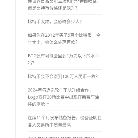
连世界首富比尔盖茨和巴菲特都唱空，
但是比特币价格还是飙升？
比特币大跌，会影响多少人？
如果你在2012年买了5百个比特币，今
年卖出，会怎么处理巨款？
BTC还有可能会回到1万刀以下的水平
吗？
比特币会不会涨到100万人民币一枚？
2024年与迈凯轮f1车队升级合作，
Logo将在20场比赛中出现在新赛车涂
装的侧舱上
连续11个月发布储备报告，储备证明在
各大交易所中质量最高