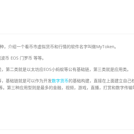
？
多种，介绍一个看币市虚拟货币和行情的软件名字叫做MyToken。
币 EOS 门罗币 等等。
，第二类就是以太坊应EOS小蚂蚁等公有基础链，第三类就是应用类。
等，基础链就是可以作为开发
数字货币
的基础构建，直接在上面建立自己
AE等等。第三种应用型则是最多的金融，视频，游戏，直播，打赏和数字传输
。