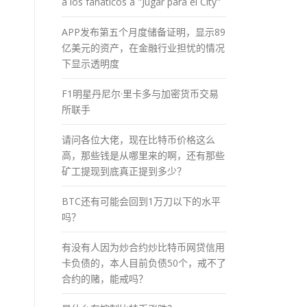
a los fánaticos a "Jugar para el City"
APP发布第五个月度储备证明，显示89
亿美元的资产，在金融行业担忧的情况
下显示透明度
F1明星丹尼尔·里卡多与加密货币交易
所联手
请问各位大佬，现在比特币价格这么
高，那些钱是从哪里来的啊，还有那些
矿工提现到底真正提到多少？
BTC还有可能会回到1万刀以下的水平
吗？
有没有人因为炒合约炒比特币网贷信用
卡负债的，本人目前负债50个，戒不了
合约的赌，能戒吗？