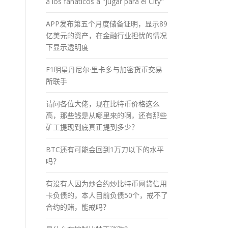
a los fánaticos a "Jugar para el City"
APP发布第五个月度储备证明，显示89
亿美元的资产，在金融行业担忧的情况
下显示透明度
F1明星丹尼尔·里卡多与加密货币交易
所联手
请问各位大佬，现在比特币价格这么
高，那些钱是从哪里来的啊，还有那些
矿工提现到底真正提到多少？
BTC还有可能会回到1万刀以下的水平
吗？
有没有人因为炒合约炒比特币网贷信用
卡负债的，本人目前负债50个，戒不了
合约的赌，能戒吗？