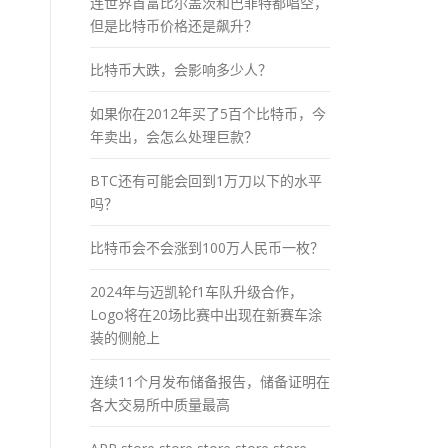
连世界首富比尔盖茨和巴菲特都唱空，
但是比特币价格还是飙升？
比特币大跌，会影响多少人？
如果你在2012年买了5百个比特币，今
年卖出，会怎么处理巨款？
BTC还有可能会回到1万刀以下的水平
吗？
比特币会不会涨到100万人民币一枚？
2024年与迈凯轮f1车队升级合作，
Logo将在20场比赛中出现在新赛车涂
装的侧舱上
连续11个月发布储备报告，储备证明在
各大交易所中质量最高