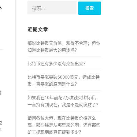
搜
少
索：
近期文章
都说比特币无价值，涨得不合理；但你
知道比特币最大的用途吗？
比特币还有多少没有挖掘出来？
比特币暴涨突破60000美元，造成比特
币一直暴涨的原因是什么？
成
如果我在10年前花2万块钱买比特币，
一直持有到现在，我是不是就发财了？
请问各位大佬，现在比特币价格这么
挖
高，那些钱是从哪里来的啊，还有那些
不
矿工提现到底真正提到多少？