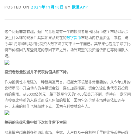
POSTED ON
2021年11月10日
BY
欧意APP
这个问题非常有趣，题目的意思是有一半的投资者退出比特币这个市场以后会
发生什么样的现象？其实如果从现在的
数字货币
市场场内存量资金上来看，与
今年1月巅峰时期相比投资人数下降了可不止一半而已。其结果也看见了除了比
特币价格因为某些特定的原因下降之外，场外观望的投资者依旧在等待排队入
场。
投资者数量锐减并不代表价值共识下降。
作为投机性非常强的一种新渠道而言，把握大环境是非常重要的。从今年2月的
比特币熊市开启场内的存量资金就一直在加速撤离，资金的流出也代表着投资
者的离场。从8000亿美元一路下跌至今天的1400亿美元不到，等待在一定区间
内抄底比特币的人数反而成几何倍的增长，因为它的价值市场共识依旧还存
在，未来的炒作也将继续下去，因为有利益就会有人。
筹码的洗盘和集中给下次炒作留下空间
随着散户越来越多的退出市场，庄家、大户以及平台机构手里的比特币筹码数