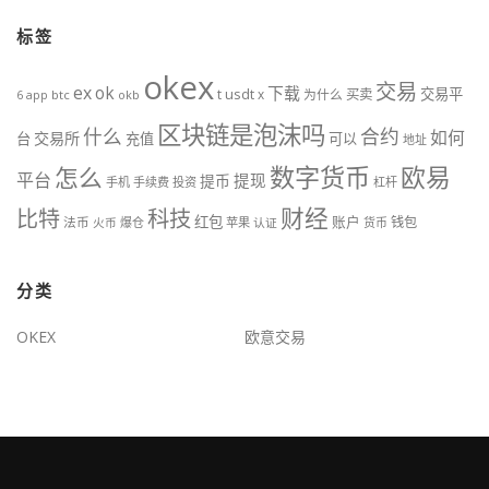
标签
okex
交易
ex
ok
下载
交易平
t
usdt
x
为什么
买卖
btc
okb
6
app
区块链是泡沫吗
什么
合约
如何
交易所
台
充值
可以
地址
数字货币
欧易
怎么
平台
提现
提币
手机
手续费
投资
杠杆
财经
科技
比特
红包
账户
法币
钱包
火币
爆仓
苹果
认证
货币
分类
OKEX
欧意交易