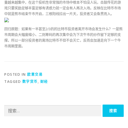
量越来越集中，在这个投机性非常强的市场中根本不怕没人玩，击鼓传花的游
戏只要奖励足够丰富足够有诱惑力就一定会有人再次入场。反映在比特币市场
中就是熊市结束牛市开启，三根阳线拉出一片天，投资者又会鱼贯而入。
回归原题：如果有一半甚至2/3的的比特币投资者离开市场会发生什么？一是熊
市周期会大幅度缩小、二则筹码的再次集中会为下次牛市的炒作留下足够的支
撑。所以一部分投资者的离场比特币不但不会灭亡，反而会加速走向下一个牛
市周期里面。
POSTED IN
欧意交易
TAGGED
数字货币
,
财经
搜
索：