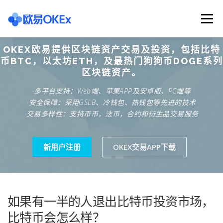
Skip
to
Menu
content
OKEX欧易提供区块链资产交易及投资，包括比特
欧意交易所
关于欧意OKX
欧意APP下载
币BTC，以太坊ETH，及最热门狗狗币DOGE系列
区块链资产。
·多平台支持：Web端、苹果APP及安卓版、PC端等
欧意注册网址
欧意交易下载
欧意团队
·安全保障：采用GSLB、冷钱包、热钱包等先进的技术
·交易多样性：支持币币，法币，合约和衍生品交易服务
欧意APP资讯
易欧APP下载
新用户注册
OKEX交易APP下载
如果有一半的人退出比特币投资市场，
比特币会怎么样？