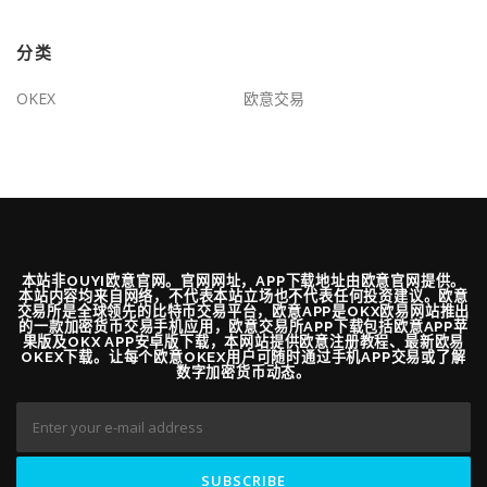
分类
OKEX
欧意交易
本站非OUYI欧意官网。官网网址，APP下载地址由欧意官网提供。
本站内容均来自网络，不代表本站立场也不代表任何投资建议。欧意
交易所是全球领先的比特币交易平台，欧意APP是OKX欧易网站推出
的一款加密货币交易手机应用，欧意交易所APP下载包括欧意APP苹
果版及OKX APP安卓版下载，本网站提供欧意注册教程、最新欧易
OKEX下载。让每个欧意OKEX用户可随时通过手机APP交易或了解
数字加密货币动态。