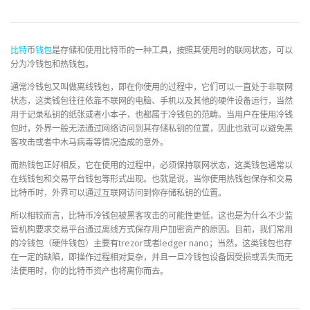
比特
币
钱包
是存储和使用比特币的一种工具，按照其使用时的联网状态，可以
分为冷钱包和热钱包。
通常冷钱包又叫做离线钱包，即在你使用的过程中，它们可以一直处于非联网
状态，这类钱包往往依靠不联网的电脑、手机以及其他的硬件设备运行，当然
用于记录私钥的纸张或者小本子，也都属于冷钱包的范畴。当用户在使用冷钱
包时，外界一般无法通过网络访问到其存储私钥的位置，因此也就可以避免黑
客攻击或者中木马病毒等情况造成的意外。
而热钱包正好相反，它在使用的过程中，必须保持联网状态，这类钱包通常以
在线钱包和交易平台钱包等形式出现。也就是说，当你使用热钱包保存和交易
比特币时，外界可以通过互联网访问到你存储私钥的位置。
所以相较而言，比特币冷钱包被黑客攻击的可能性更低，这也是为什么不少监
管机构要求交易平台通过离线方式保存用户加密资产的原因。目前，我们常用
的冷钱包（硬件钱包）主要有trezor或者ledger nano；当然，这类钱包也存
在一定的缺陷，即操作过程相对复杂，并且一旦冷钱包设备因受损或丢失而无
法使用时，你的比特币资产也将离你而去。