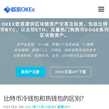
Skip
to
Menu
content
OKEX欧易提供区块链资产交易及投资，包括比特
欧意交易所
关于欧意OKX
欧意APP下载
币BTC，以太坊ETH，及最热门狗狗币DOGE系列
区块链资产。
·多平台支持：Web端、苹果APP及安卓版、PC端等
欧意注册网址
欧意交易下载
欧意团队
·安全保障：采用GSLB、冷钱包、热钱包等先进的技术
·交易多样性：支持币币，法币，合约和衍生品交易服务
欧意APP资讯
易欧APP下载
新用户注册
OKEX交易APP下载
比特币冷钱包和热钱包的区别？
POSTED ON
2021年11月10日
BY
欧意APP