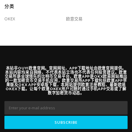
分类
OKEX
欧意交易
本站非OUYI欧意官网。官网网址，APP下载地址由欧意官网提供。
本站内容均来自网络，不代表本站立场也不代表任何投资建议。欧意
交易所是全球领先的比特币交易平台，欧意APP是OKX欧易网站推出
的一款加密货币交易手机应用，欧意交易所APP下载包括欧意APP苹
果版及OKX APP安卓版下载，本网站提供欧意注册教程、最新欧易
OKEX下载。让每个欧意OKEX用户可随时通过手机APP交易或了解
数字加密货币动态。