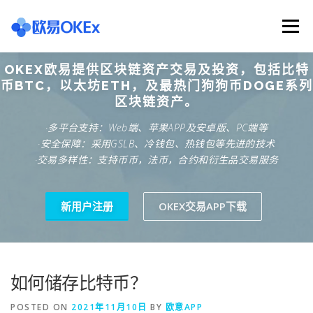
Skip
to
Menu
content
OKEX欧易提供区块链资产交易及投资，包括比特
欧意交易所
关于欧意OKX
欧意APP下载
币BTC，以太坊ETH，及最热门狗狗币DOGE系列
区块链资产。
·多平台支持：Web端、苹果APP及安卓版、PC端等
欧意注册网址
欧意交易下载
欧意团队
·安全保障：采用GSLB、冷钱包、热钱包等先进的技术
·交易多样性：支持币币，法币，合约和衍生品交易服务
欧意APP资讯
易欧APP下载
新用户注册
OKEX交易APP下载
如何储存比特币？
POSTED ON
2021年11月10日
BY
欧意APP