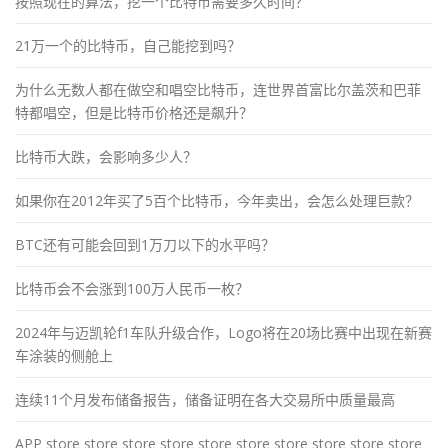
按照现在的算法，挖一个比特币需要多久时间？
21万一个的比特币，自己能挖到吗？
为什么无数人都在做空和唱空比特币，连世界首富比尔盖茨和巴菲
特都唱空，但是比特币价格还是飙升？
比特币大跌，会影响多少人？
如果你在2012年买了5百个比特币，今年卖出，会怎么处理巨款？
BTC还有可能会回到1万刀以下的水平吗？
比特币会不会涨到100万人民币一枚？
2024年与迈凯轮f1车队升级合作，Logo将在20场比赛中出现在新赛
车涂装的侧舱上
连续11个月发布储备报告，储备证明在各大交易所中质量最高
APP store store store store store store store store store store