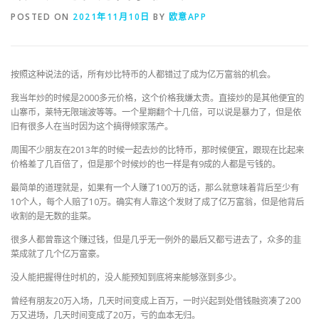
POSTED ON
2021年11月10日
BY
欧意APP
按照这种说法的话，所有炒比特币的人都错过了成为亿万富翁的机会。
我当年炒的时候是2000多元价格，这个价格我嫌太贵。直接炒的是其他便宜的
山寨币，莱特无限瑞波等等。一个星期翻个十几倍，可以说是暴力了，但是依
旧有很多人在当时因为这个搞得倾家荡产。
周围不少朋友在2013年的时候一起去炒的比特币，那时候便宜，跟现在比起来
价格差了几百倍了，但是那个时候炒的也一样是有9成的人都是亏钱的。
最简单的道理就是，如果有一个人赚了100万的话，那么就意味着背后至少有
10个人，每个人赔了10万。确实有人靠这个发财了成了亿万富翁，但是他背后
收割的是无数的韭菜。
很多人都曾靠这个赚过钱，但是几乎无一例外的最后又都亏进去了，众多的韭
菜成就了几个亿万富豪。
没人能把握得住时机的，没人能预知到底将来能够涨到多少。
曾经有朋友20万入场，几天时间变成上百万，一时兴起到处借钱融资凑了200
万又进场，几天时间变成了20万，亏的血本无归。