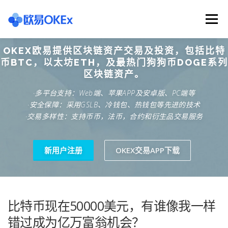
Skip
to
Menu
content
OKEX欧易提供区块链资产交易及投资，包括比特
欧意交易所
关于欧意OKX
欧意APP下载
币BTC，以太坊ETH，及最热门狗狗币DOGE系列
区块链资产。
·多平台支持：Web端、苹果APP及安卓版、PC端等
欧意注册网址
欧意交易下载
欧意团队
·安全保障：采用GSLB、冷钱包、热钱包等先进的技术
·交易多样性：支持币币，法币，合约和衍生品交易服务
欧意APP资讯
易欧APP下载
新用户注册
OKEX交易APP下载
比特币现在50000美元，有谁像我一样
错过成为亿万富翁机会？