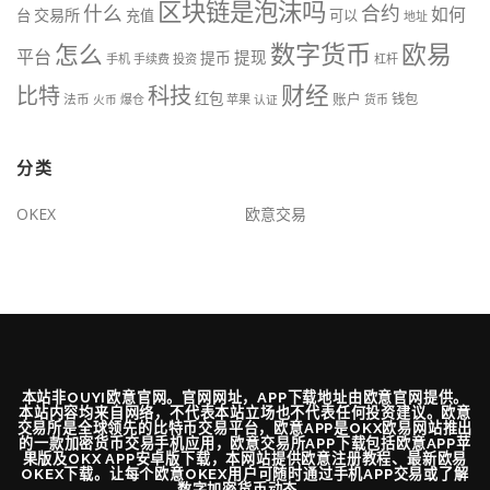
区块链是泡沫吗
什么
合约
如何
交易所
台
充值
可以
地址
数字货币
欧易
怎么
平台
提现
提币
手机
手续费
投资
杠杆
财经
科技
比特
红包
账户
法币
钱包
火币
爆仓
苹果
认证
货币
分类
OKEX
欧意交易
本站非OUYI欧意官网。官网网址，APP下载地址由欧意官网提供。
本站内容均来自网络，不代表本站立场也不代表任何投资建议。欧意
交易所是全球领先的比特币交易平台，欧意APP是OKX欧易网站推出
的一款加密货币交易手机应用，欧意交易所APP下载包括欧意APP苹
果版及OKX APP安卓版下载，本网站提供欧意注册教程、最新欧易
OKEX下载。让每个欧意OKEX用户可随时通过手机APP交易或了解
数字加密货币动态。