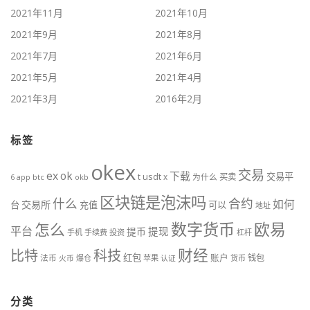
2021年11月
2021年10月
2021年9月
2021年8月
2021年7月
2021年6月
2021年5月
2021年4月
2021年3月
2016年2月
标签
okex
交易
ex
ok
下载
交易平
t
usdt
x
为什么
买卖
btc
okb
6
app
区块链是泡沫吗
什么
合约
如何
交易所
台
充值
可以
地址
数字货币
欧易
怎么
平台
提现
提币
手机
手续费
投资
杠杆
财经
科技
比特
红包
账户
法币
钱包
火币
爆仓
苹果
认证
货币
分类