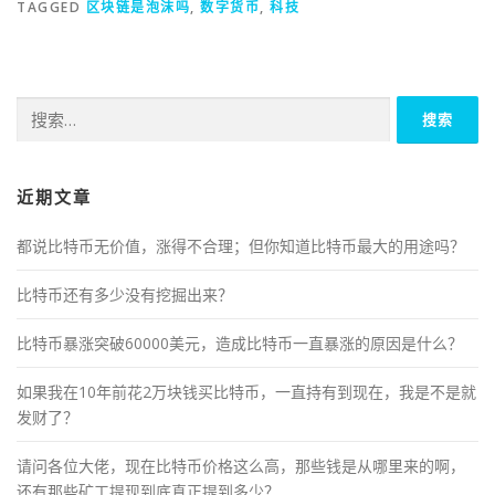
TAGGED
区块链是泡沫吗
,
数字货币
,
科技
搜
索：
近期文章
都说比特币无价值，涨得不合理；但你知道比特币最大的用途吗？
比特币还有多少没有挖掘出来？
比特币暴涨突破60000美元，造成比特币一直暴涨的原因是什么？
如果我在10年前花2万块钱买比特币，一直持有到现在，我是不是就
发财了？
请问各位大佬，现在比特币价格这么高，那些钱是从哪里来的啊，
还有那些矿工提现到底真正提到多少？