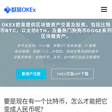
Skip
to
Menu
content
OKEX欧易提供区块链资产交易及投资，包括比特
欧意交易所
关于欧意OKX
欧意APP下载
币BTC，以太坊ETH，及最热门狗狗币DOGE系列
区块链资产。
·多平台支持：Web端、苹果APP及安卓版、PC端等
欧意注册网址
欧意交易下载
欧意团队
·安全保障：采用GSLB、冷钱包、热钱包等先进的技术
·交易多样性：支持币币，法币，合约和衍生品交易服务
欧意APP资讯
易欧APP下载
新用户注册
OKEX交易APP下载
要是现在有一个比特币，怎么才能把它
变成人民币呢？