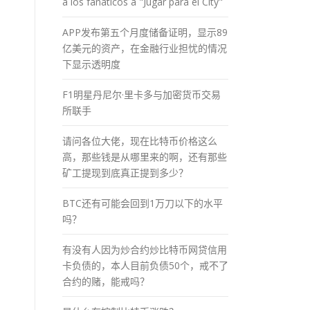
a los fánaticos a "Jugar para el City"
APP发布第五个月度储备证明，显示89
亿美元的资产，在金融行业担忧的情况
下显示透明度
F1明星丹尼尔·里卡多与加密货币交易
所联手
请问各位大佬，现在比特币价格这么
高，那些钱是从哪里来的啊，还有那些
矿工提现到底真正提到多少？
BTC还有可能会回到1万刀以下的水平
吗？
有没有人因为炒合约炒比特币网贷信用
卡负债的，本人目前负债50个，戒不了
合约的赌，能戒吗？