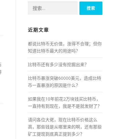
搜
索：
近期文章
都说比特币无价值，涨得不合理；但你
知道比特币最大的用途吗？
比特币还有多少没有挖掘出来？
币
游
比特币暴涨突破60000美元，造成比特
，
币一直暴涨的原因是什么？
如果我在10年前花2万块钱买比特币，
一直持有到现在，我是不是就发财了？
请问各位大佬，现在比特币价格这么
高，那些钱是从哪里来的啊，还有那些
矿工提现到底真正提到多少？