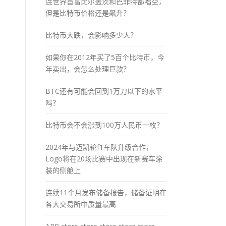
连世界首富比尔盖茨和巴菲特都唱空，
但是比特币价格还是飙升？
比特币大跌，会影响多少人？
如果你在2012年买了5百个比特币，今
年卖出，会怎么处理巨款？
BTC还有可能会回到1万刀以下的水平
吗？
比特币会不会涨到100万人民币一枚？
2024年与迈凯轮f1车队升级合作，
Logo将在20场比赛中出现在新赛车涂
装的侧舱上
连续11个月发布储备报告，储备证明在
各大交易所中质量最高