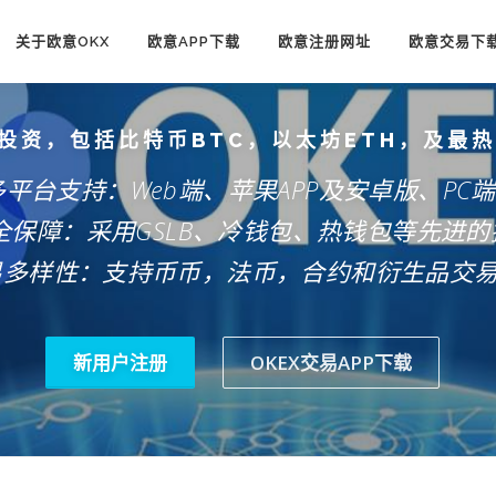
关于欧意OKX
欧意APP下载
欧意注册网址
欧意交易下
投资，包括比特币BTC，以太坊ETH，及最
多平台支持：Web端、苹果APP及安卓版、PC
安全保障：采用GSLB、冷钱包、热钱包等先进的
易多样性：支持币币，法币，合约和衍生品交
新用户注册
OKEX交易APP下载