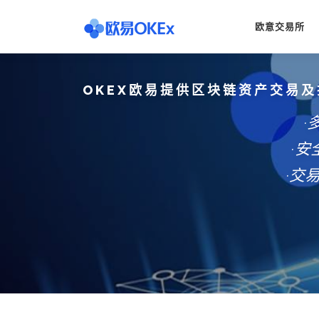
Skip
to
欧意交易所
content
OKEX欧易提供区块链资产交易及
·
·
·交