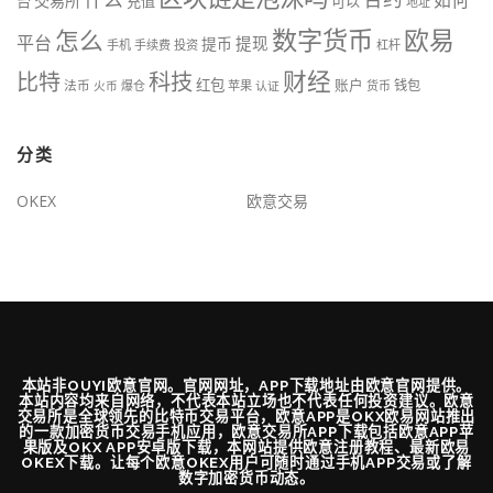
交易所
台
充值
可以
地址
数字货币
欧易
怎么
平台
提现
提币
手机
手续费
投资
杠杆
财经
科技
比特
红包
账户
法币
钱包
火币
爆仓
苹果
认证
货币
分类
OKEX
欧意交易
本站非OUYI欧意官网。官网网址，APP下载地址由欧意官网提供。
本站内容均来自网络，不代表本站立场也不代表任何投资建议。欧意
交易所是全球领先的比特币交易平台，欧意APP是OKX欧易网站推出
的一款加密货币交易手机应用，欧意交易所APP下载包括欧意APP苹
果版及OKX APP安卓版下载，本网站提供欧意注册教程、最新欧易
OKEX下载。让每个欧意OKEX用户可随时通过手机APP交易或了解
数字加密货币动态。