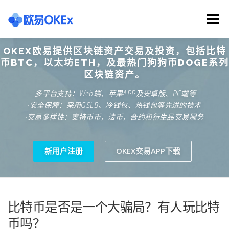
Skip
to
Menu
content
OKEX欧易提供区块链资产交易及投资，包括比特
欧意交易所
关于欧意OKX
欧意APP下载
币BTC，以太坊ETH，及最热门狗狗币DOGE系列
区块链资产。
·多平台支持：Web端、苹果APP及安卓版、PC端等
欧意注册网址
欧意交易下载
欧意团队
·安全保障：采用GSLB、冷钱包、热钱包等先进的技术
·交易多样性：支持币币，法币，合约和衍生品交易服务
欧意APP资讯
易欧APP下载
新用户注册
OKEX交易APP下载
比特币是否是一个大骗局？有人玩比特
币吗？