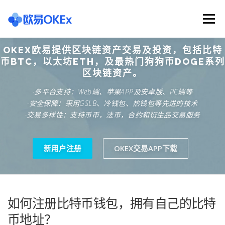
Skip
to
Menu
content
OKEX欧易提供区块链资产交易及投资，包括比特
欧意交易所
关于欧意OKX
欧意APP下载
币BTC，以太坊ETH，及最热门狗狗币DOGE系列
区块链资产。
·多平台支持：Web端、苹果APP及安卓版、PC端等
欧意注册网址
欧意交易下载
欧意团队
·安全保障：采用GSLB、冷钱包、热钱包等先进的技术
·交易多样性：支持币币，法币，合约和衍生品交易服务
欧意APP资讯
易欧APP下载
新用户注册
OKEX交易APP下载
如何注册比特币钱包，拥有自己的比特
币地址？