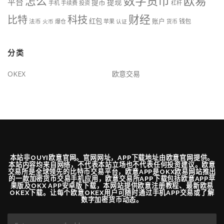
数字货币
欧易
怎么
平台
提现
提币
手机
手续费
投资
杠杆
财经
科技
比特
红包
账户
法币
钱包
火币
爆仓
苹果
认证
货币
分类
OKEX
欧意交易
本站非OUYI欧意官网。官网网址，APP下载地址由欧意官网提供。
本站内容均来自网络，不代表本站立场也不代表任何投资建议。欧意
交易所是全球领先的比特币交易平台，欧意APP是OKX欧易网站推出
的一款加密货币交易手机应用，欧意交易所APP下载包括欧意APP苹
果版及OKX APP安卓版下载，本网站提供欧意注册教程、最新欧易
OKEX下载。让每个欧意OKEX用户可随时通过手机APP交易或了解
数字加密货币动态。