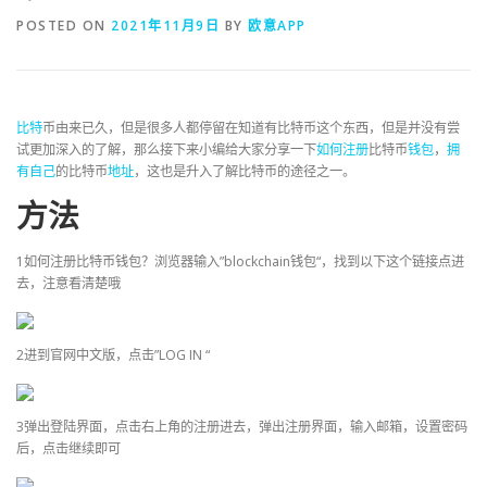
POSTED ON
2021年11月9日
BY
欧意APP
比特
币由来已久，但是很多人都停留在知道有比特币这个东西，但是并没有尝
试更加深入的了解，那么接下来小编给大家分享一下
如何
注册
比特币
钱包
，
拥
有
自己
的比特币
地址
，这也是升入了解比特币的途径之一。
方法
1如何注册比特币钱包？浏览器输入”blockchain钱包“，找到以下这个链接点进
去，注意看清楚哦
2进到官网中文版，点击”LOG IN “
3弹出登陆界面，点击右上角的注册进去，弹出注册界面，输入邮箱，设置密码
后，点击继续即可