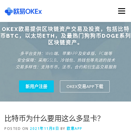
Skip
to
Menu
content
OKEX欧易提供区块链资产交易及投资，包括比特
欧意交易所
关于欧意OKX
欧意APP下载
币BTC，以太坊ETH，及最热门狗狗币DOGE系列
区块链资产。
·多平台支持：Web端、苹果APP及安卓版、PC端等
欧意注册网址
欧意交易下载
欧意团队
·安全保障：采用GSLB、冷钱包、热钱包等先进的技术
·交易多样性：支持币币，法币，合约和衍生品交易服务
欧意APP资讯
易欧APP下载
新用户注册
OKEX交易APP下载
比特币为什么要用这么多显卡？
POSTED ON
2021年11月8日
BY
欧意APP