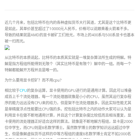
近几个月来，包括比特币在内的各种虚拟货币大行其道，尤其是这个比特币更
是如此，其单价甚至超过了10000元人民币，价格可以说跟乘着火箭差不多。
导致的结果就是AMD的显卡被矿工们抢光，市场上的400系与500系显卡也基本
被一扫而光。
从比特币的本质说起，比特币的本质其实就是一堆复杂算法所生成的特解。特
解是指方程组所能得到无限个（其实比特币是有限个）解中的一组。而每一个
特解都能解开方程并且是唯一的。
为什么要用显卡挖矿？而不用cpu?
相比较于
CPU
的复杂运算，显卡使用的GPU进行的是通用计算。因此可以堆叠
成百上千个流处理器，每一个流处理器就像是小小的CPU，虽然其运行复杂程
序的能力远远没有CPU来的给力，但是架不住流处理器多，因此实际性能尤其
是单精度浮点性能要比CPU强的多。挖包括比特币之内的动作大家可以认为是
利用显卡在做不断地通用计算，并且这个计算复杂度比较低而且相当重复，显
卡使用的流处理器正好适合这样的算法。就像是不断地解方程组，显卡是2000
位中学生，而CPU则是8名数学博士。虽然数学博士的数学知识远远超过中学
生，但是像解虚拟货币这样的中等方程组的速度8名数学博士肯定不如2000名