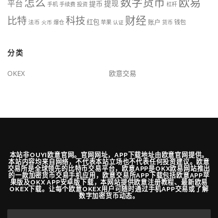
数字货币
欧易
怎么
平台
提现
提币
手机
手续费
投资
杠杆
财经
科技
比特
红包
账户
法币
钱包
火币
爆仓
苹果
认证
货币
分类
OKEX
欧意交易
本站非OUYI欧意官网。官网网址，APP下载地址由欧意官网提供。
本站内容均来自网络，不代表本站立场也不代表任何投资建议。欧意
交易所是全球领先的比特币交易平台，欧意APP是OKX欧易网站推出
的一款加密货币交易手机应用，欧意交易所APP下载包括欧意APP苹
果版及OKX APP安卓版下载，本网站提供欧意注册教程、最新欧易
OKEX下载。让每个欧意OKEX用户可随时通过手机APP交易或了解
数字加密货币动态。