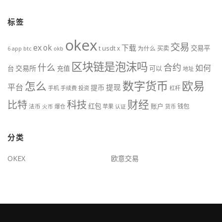
标签
okex
交易
ex
ok
下载
交易平
t
usdt
x
为什么
买卖
btc
okb
6
app
区块链是泡沫吗
什么
合约
如何
交易所
台
充值
可以
地址
数字货币
欧易
怎么
平台
提现
提币
手机
手续费
投资
杠杆
财经
科技
比特
红包
账户
法币
钱包
火币
爆仓
苹果
认证
货币
分类
OKEX
欧意交易