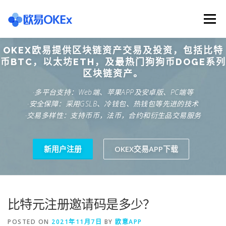
Skip
to
Menu
content
OKEX欧易提供区块链资产交易及投资，包括比特
欧意交易所
关于欧意OKX
欧意APP下载
币BTC，以太坊ETH，及最热门狗狗币DOGE系列
区块链资产。
·多平台支持：Web端、苹果APP及安卓版、PC端等
欧意注册网址
欧意交易下载
欧意团队
·安全保障：采用GSLB、冷钱包、热钱包等先进的技术
·交易多样性：支持币币，法币，合约和衍生品交易服务
欧意APP资讯
易欧APP下载
新用户注册
OKEX交易APP下载
比特元注册邀请码是多少？
POSTED ON
2021年11月7日
BY
欧意APP