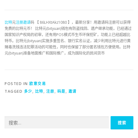
比特
元
注册
邀请
码 【 86LHXtAkz1080 】，最新分享！用邀请码注册可以获得
免费的比特元币！ 比特元(bityuan)钱包有防盗找回、遗产继承功能，已经通过
国家知识产权局的初审，还有用POS模式币生币环保挖矿，功能上已经超越比
特币。比特元(bityuan)实施多重签名、银行实名认证，减少利用比特元进行黄
赌毒洗钱违法犯罪活动的可能性，同时也保留了部分匿名钱包方便使用。比特
元(bityuan)准备地面推广和国际推广，成为国际化的民间货币
POSTED IN
欧意交易
TAGGED
多少
,
比特
,
注册
,
码是
,
邀请
搜
索：