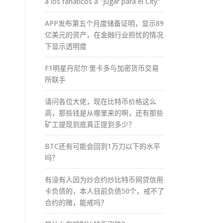
a los fánaticos a "Jugar para el City"
APP发布第五个月度储备证明，显示89
亿美元的资产，在金融行业担忧的情况
下显示透明度
F1明星丹尼尔·里卡多与加密货币交易
所联手
请问各位大佬，现在比特币价格这么
高，那些钱是从哪里来的啊，还有那些
矿工提现到底真正提到多少？
BTC还有可能会回到1万刀以下的水平
吗？
有没有人因为炒合约炒比特币网贷信用
卡负债的，本人目前负债50个，戒不了
合约的赌，能戒吗？