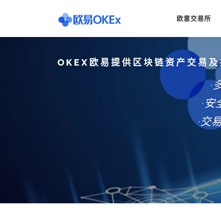
Skip
to
欧意交易所
content
OKEX欧易提供区块链资产交易及
·
·
·交