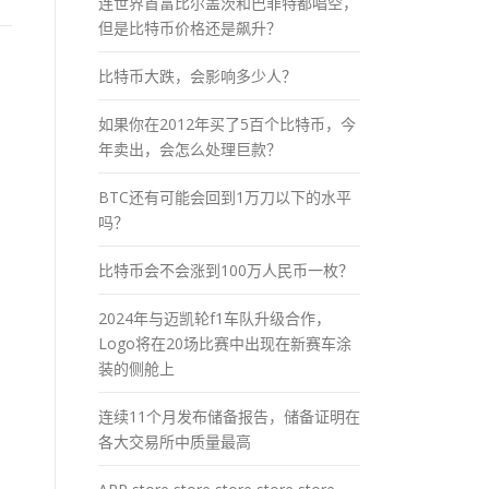
连世界首富比尔盖茨和巴菲特都唱空，
但是比特币价格还是飙升？
比特币大跌，会影响多少人？
如果你在2012年买了5百个比特币，今
年卖出，会怎么处理巨款？
BTC还有可能会回到1万刀以下的水平
吗？
比特币会不会涨到100万人民币一枚？
2024年与迈凯轮f1车队升级合作，
Logo将在20场比赛中出现在新赛车涂
装的侧舱上
连续11个月发布储备报告，储备证明在
各大交易所中质量最高