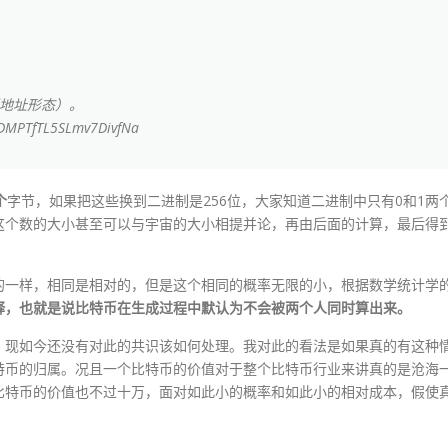
；
币地址形态）。
fTL5SLmv7DivfNa
个
字节，如果把这些换到二进制是256位，大家知道二进制中只有0和1两
方，这个数的大小甚至可以与宇宙的大小相提并论，再由后面的计算，最后得
。
的一样，相同是相对的，但是这个相同的概率无限的小，根据数学统计学
释，也就是说比特币在生成过程中默认为不会被两个人同时算出来。
，现如今还没有对此的共识该如何处理。我对此的看法是如果真的有这种
特币的归属。况且一个比特币的价值对于整个比特币行业来讲真的是沧海
比特币的价值也不过十万，面对如此小的概率和如此小的相对成本，假使