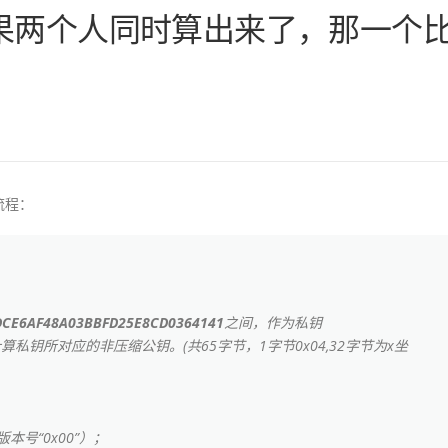
果两个人同时算出来了，那一个
流程：
AEDCE6AF48A03BBFD25E8CD0364141
之间，作为私钥
算私钥所对应的非压缩公钥。(共65字节，1字节0x04,32字节为x坐
本号“0x00”）；