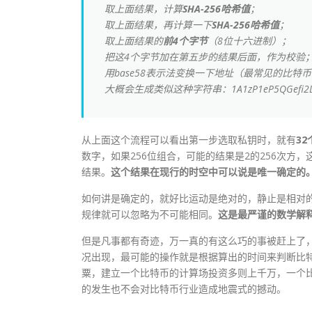
取上面结果，计算
SHA-256哈希值
；
取上面结果，再计算一下
SHA-256哈希值
；
取上面结果的
前4个字节
（8位十六进制）；
把这4个字节加在第五步的结果后面，作为校验
用base58表示法变换一下地址（最常见的比特
大概会生成类似这种字符串：1A1zP1eP5QGefi2DMPT
从上面这个流程可以看出第一步选取私钥时，就有
32
数字，如果256位组合，可能的结果是2的256次
结果。
这个结果在现行的时空中可以说是唯一确定的
如何讲是确定的，就好比运动是绝对的，静止是相对
规律就可以忽略为不可能相同。
这是最严谨的数学解
但是凡事都有奇迹，万一真的有这么巧的事被赶上了
况出现，最可能的操作就是根据算出的时间来判断比
粟，建立一个比特币的计算场投资多则上千万，一个
的发生也不会对比特币行业造成地震式的撼动。