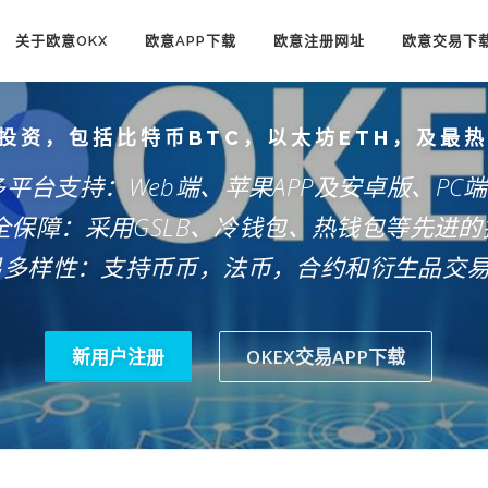
关于欧意OKX
欧意APP下载
欧意注册网址
欧意交易下
投资，包括比特币BTC，以太坊ETH，及最
多平台支持：Web端、苹果APP及安卓版、PC
安全保障：采用GSLB、冷钱包、热钱包等先进的
易多样性：支持币币，法币，合约和衍生品交
新用户注册
OKEX交易APP下载