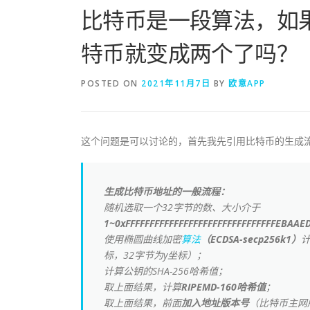
比特币是一段算法，如
特币就变成两个了吗？
POSTED ON
2021年11月7日
BY
欧意APP
这个问题是可以讨论的，首先我先引用比特币的生成
生成比特币地址的一般流程：
随机选取一个32字节的数、大小介于
1~0xFFFFFFFFFFFFFFFFFFFFFFFFFFFFFFFEBA
使用椭圆曲线加密
算法
（ECDSA-secp256k1）
计
标，32字节为y坐标）；
计算公钥的SHA-256哈希值；
取上面结果，计算
RIPEMD-160哈希值
；
取上面结果，前面
加入地址版本号
（比特币主网版