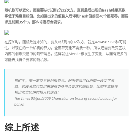
随机数可以变化，而且要从0试到2的32次方。直到最后出现的hash结果其数
字低于难度目标值。比如猜出来的值输入后得到hash值前面40个都是零，而要
求是前面35个0，那么肯定符合要求。
在挖矿时，随机数是未知的，要从0试到2的32次方，就是4294967296种可能
性。以现在的一台矿机的算力，全部算完也不需要一秒，所以还需要改变区块
内部的创币交易中的附带消息，这样就让Merkle根发生了变化，从而有更多的
可能去找符合要求的随机数。
挖矿中，第一笔交易是创币交易。创币交易可以附带一段文字消
息，这段消息可以用来提供更多符合要求的随机数。比如中本聪在
挖出创世区块时植入的信息：
The Times 03/Jan/2009 Chancellor on brink of second bailout for
banks
综上所述