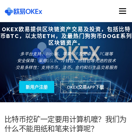
Skip
to
Menu
content
OKEX欧易提供区块链资产交易及投资，包括比特
欧意交易所
关于欧意OKX
欧意APP下载
币BTC，以太坊ETH，及最热门狗狗币DOGE系列
区块链资产。
·多平台支持：Web端、苹果APP及安卓版、PC端等
欧意注册网址
欧意交易下载
欧意团队
·安全保障：采用GSLB、冷钱包、热钱包等先进的技术
·交易多样性：支持币币，法币，合约和衍生品交易服务
欧意APP资讯
易欧APP下载
新用户注册
OKEX交易APP下载
比特币挖矿一定要用计算机嚒？我们为
什么不能用纸和笔来计算呢？