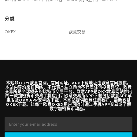
分类
OKEX
欧意交易
本站非OUYI欧意官网。官网网址，APP下载地址由欧意官网提供。
本站内容均来自网络，不代表本站立场也不代表任何投资建议。欧意
交易所是全球领先的比特币交易平台，欧意APP是OKX欧易网站推出
的一款加密货币交易手机应用，欧意交易所APP下载包括欧意APP苹
果版及OKX APP安卓版下载，本网站提供欧意注册教程、最新欧易
OKEX下载。让每个欧意OKEX用户可随时通过手机APP交易或了解
数字加密货币动态。