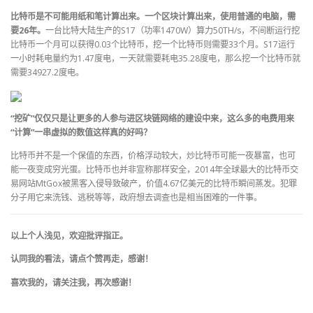
比特币是不可能用纸和笔计算出来。一个区块计算出来，使用普通的电脑，需
要26年。
一台比特大陆生产的S17（功率1470W）算力50TH/s，不间断运行挖
比特币一个月可以获得0.03个比特币，挖一个比特币则需要33个月。S17运行
一小时耗电量约为1.47度电，一天就需要耗电35.28度电，那么挖一个比特币就
需要34927.2度电。
“挖矿”仅仅只是让更多的人参与进区块链网络的建设中来，这么多的电费用来
“计算”一串虚拟的数值这样真的好吗？
比特币并不是一个保值的东西，价格浮动较大，炒比特币可能一夜暴富，也可
能一夜变成穷光蛋。比特币也并非宣称那样安全，2014年全球最大的比特币交
易网站MtGox被黑客入侵导致破产，价值4.67亿美元的比特币瞬间蒸发。犯罪
分子用它来洗钱、逃税等等，政府想去调查也是相当困难的一件事。
以上个人浅见，欢迎批评指正。
认同我的看法，请点个赞再走，感谢！
喜欢我的，请关注我，再次感谢！