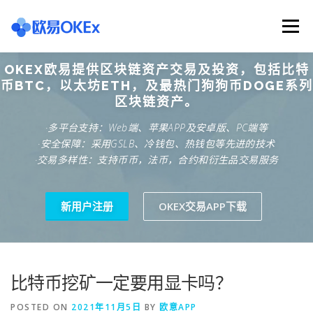
Skip
to
Menu
content
OKEX欧易提供区块链资产交易及投资，包括比特
欧意交易所
关于欧意OKX
欧意APP下载
币BTC，以太坊ETH，及最热门狗狗币DOGE系列
区块链资产。
·多平台支持：Web端、苹果APP及安卓版、PC端等
欧意注册网址
欧意交易下载
欧意团队
·安全保障：采用GSLB、冷钱包、热钱包等先进的技术
·交易多样性：支持币币，法币，合约和衍生品交易服务
欧意APP资讯
易欧APP下载
新用户注册
OKEX交易APP下载
比特币挖矿一定要用显卡吗？
POSTED ON
2021年11月5日
BY
欧意APP