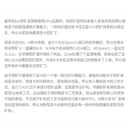
最早的
btc
挖矿是限制使用
CPU
运算的，但挖矿程序后来被人发现并修改得以使
用显卡的超强通用计算能力，一块同价值的显卡往往是
CPU
挖矿效率的
20
倍左
右，所以大家后来都用显卡挖矿了。
而显卡还分
N
、
A
两大阵营，由于
A
卡对
OpenCL
接口的支持更好，所以在很长
时间挖矿上一直碾压
N
卡，
N
卡由于有自家的
CUDA
接口，对
OpenCL
一直没怎
么上心，在早期挖矿潮中错失了机会，让
AMD
赚了个盆满钵满。后来出现了支
持
CUDA
运算的挖矿程序，并且
N
卡也在近两年把自己的短板补了上来，所以现
在所有的卡都被买去挖矿了。
由于挖矿只是用到了显卡的一个单一部分的计算能力，其他的功能对于挖矿来
说是多余的，而显卡的功耗很大，成本相对也高，所以有人模拟显卡的工作方
式，设计了
ASIC
芯片来进行挖矿运算，这就是专业矿机。早期的矿机用的是
45
甚至
65
纳米工艺，远远落后于同时期显卡工艺很多，但从成本和功耗上仍然有
不俗的表现。不过由于矿机的工艺升级和设计能力相对于
A
、
N
两大显卡厂家来
说还是滞后很多，所以当新型显卡出来时还是会有一段时间性能碾压老型号的
矿机。