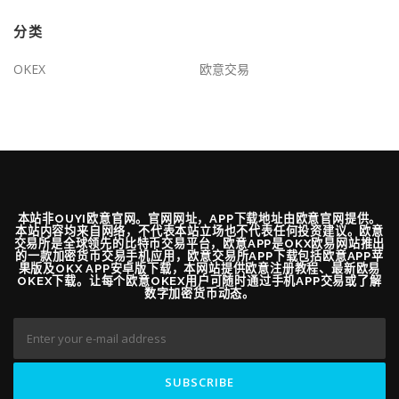
分类
OKEX
欧意交易
本站非OUYI欧意官网。官网网址，APP下载地址由欧意官网提供。
本站内容均来自网络，不代表本站立场也不代表任何投资建议。欧意
交易所是全球领先的比特币交易平台，欧意APP是OKX欧易网站推出
的一款加密货币交易手机应用，欧意交易所APP下载包括欧意APP苹
果版及OKX APP安卓版下载，本网站提供欧意注册教程、最新欧易
OKEX下载。让每个欧意OKEX用户可随时通过手机APP交易或了解
数字加密货币动态。