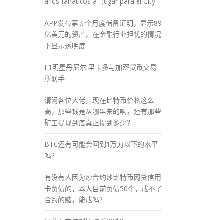
a los fánaticos a "Jugar para el City"
APP发布第五个月度储备证明，显示89
亿美元的资产，在金融行业担忧的情况
下显示透明度
F1明星丹尼尔·里卡多与加密货币交易
所联手
请问各位大佬，现在比特币价格这么
高，那些钱是从哪里来的啊，还有那些
矿工提现到底真正提到多少？
BTC还有可能会回到1万刀以下的水平
吗？
有没有人因为炒合约炒比特币网贷信用
卡负债的，本人目前负债50个，戒不了
合约的赌，能戒吗？