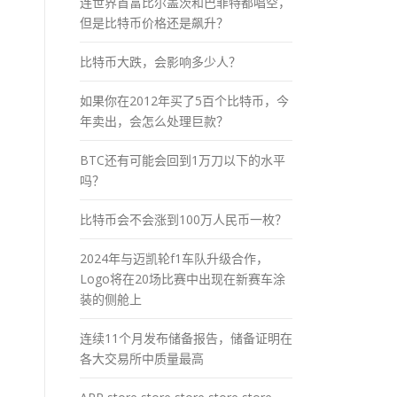
连世界首富比尔盖茨和巴菲特都唱空，
但是比特币价格还是飙升？
比特币大跌，会影响多少人？
如果你在2012年买了5百个比特币，今
年卖出，会怎么处理巨款？
BTC还有可能会回到1万刀以下的水平
吗？
比特币会不会涨到100万人民币一枚？
2024年与迈凯轮f1车队升级合作，
Logo将在20场比赛中出现在新赛车涂
装的侧舱上
连续11个月发布储备报告，储备证明在
各大交易所中质量最高