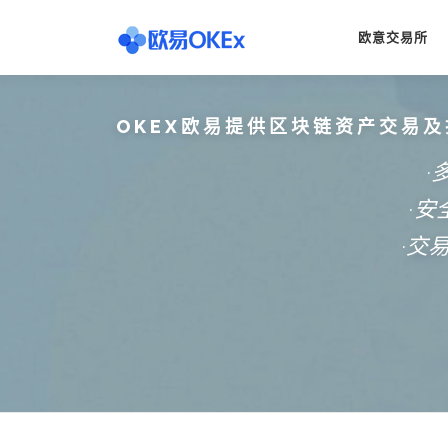
Skip
to
欧意交易所
content
OKEX欧易提供区块链资产交易及
·
·
·交