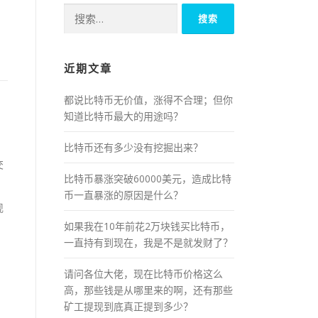
搜
索：
近期文章
都说比特币无价值，涨得不合理；但你
知道比特币最大的用途吗？
比特币还有多少没有挖掘出来？
交
比特币暴涨突破60000美元，造成比特
币一直暴涨的原因是什么？
现
如果我在10年前花2万块钱买比特币，
一直持有到现在，我是不是就发财了？
请问各位大佬，现在比特币价格这么
高，那些钱是从哪里来的啊，还有那些
）
矿工提现到底真正提到多少？
，