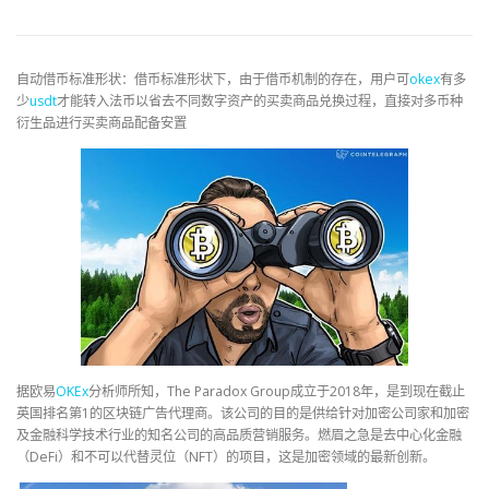
自动借币标准形状：借币标准形状下，由于借币机制的存在，用户可
okex
有多
少
usdt
才能转入法币以省去不同数字资产的买卖商品兑换过程，直接对多币种
衍生品进行买卖商品配备安置
据欧易
OKEx
分析师所知，The Paradox Group成立于2018年，是到现在截止
英国排名第1的区块链广告代理商。该公司的目的是供给针对加密公司家和加密
及金融科学技术行业的知名公司的高品质营销服务。燃眉之急是去中心化金融
（DeFi）和不可以代替灵位（NFT）的项目，这是加密领域的最新创新。