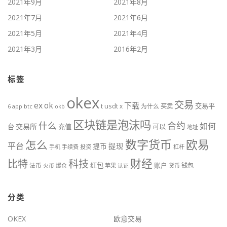
2021年9月
2021年8月
2021年7月
2021年6月
2021年5月
2021年4月
2021年3月
2016年2月
标签
okex
交易
ex
ok
下载
交易平
t
usdt
x
为什么
买卖
btc
okb
6
app
区块链是泡沫吗
什么
合约
如何
交易所
台
充值
可以
地址
数字货币
欧易
怎么
平台
提现
提币
手机
手续费
投资
杠杆
财经
科技
比特
红包
账户
法币
钱包
火币
爆仓
苹果
认证
货币
分类
OKEX
欧意交易