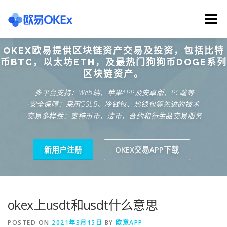
Skip
to
Menu
content
OKEX欧易提供区块链资产交易及投资，包括比特
欧意交易所
关于欧意OKX
欧意APP下载
币BTC，以太坊ETH，及最热门狗狗币DOGE系列
区块链资产。
·多平台支持：Web端、苹果APP及安卓版、PC端等
欧意注册网址
欧意交易下载
欧意团队
·安全保障：采用GSLB、冷钱包、热钱包等先进的技术
·交易多样性：支持币币，法币，合约和衍生品交易服务
欧意APP资讯
易欧APP下载
新用户注册
OKEX交易APP下载
okex上usdt和usdt什么意思
POSTED ON
2021年3月15日
BY
欧意APP