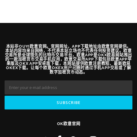
本站非OUYI欧意官网。官网网址，APP下载地址由欧意官网提供。
本站内容均来自网络，不代表本站立场也不代表任何投资建议。欧意
交易所是全球领先的比特币交易平台，欧意APP是OKX欧易网站推出
的一款加密货币交易手机应用，欧意交易所APP下载包括欧意APP苹
果版及OKX APP安卓版下载，本网站提供欧意注册教程、最新欧易
OKEX下载。让每个欧意OKEX用户可随时通过手机APP交易或了解
数字加密货币动态。
OK欧意官网