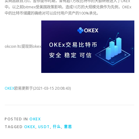
卖商品数目为0，暂停提币时期，曾有超1万枚比特币的大额转账进入了OKEx
中。以之前bitmex受美国政策影响，造成10万的大规模兑换作为先例，OKEx
中的比特币储藏的确绝对可以应付用户资产的100%承兑。
okcoin ltc提现到okex
OKEX
欧易更新于(2021-03-15 20:08:43)
POSTED IN
OKEX
TAGGED
OKEX
,
USDT
,
什么
,
意思