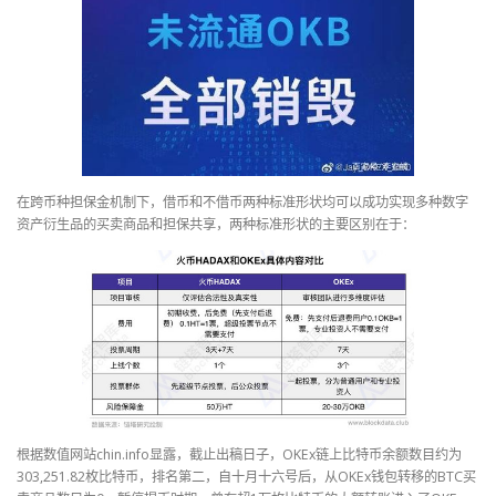
在跨币种担保金机制下，借币和不借币两种标准形状均可以成功实现多种数字
资产衍生品的买卖商品和担保共享，两种标准形状的主要区别在于：
根据数值网站chin.info显露，截止出稿日子，OKEx链上比特币余额数目约为
303,251.82枚比特币，排名第二，自十月十六号后，从OKEx钱包转移的BTC买