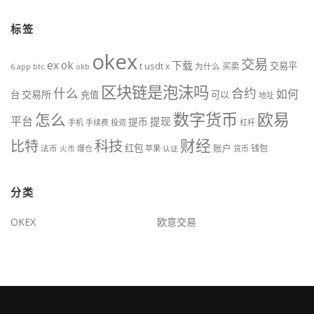
标签
okex
交易
ex
ok
下载
交易平
t
usdt
x
为什么
买卖
btc
okb
6
app
区块链是泡沫吗
什么
合约
如何
交易所
台
充值
可以
地址
数字货币
欧易
怎么
平台
提现
提币
手机
手续费
投资
杠杆
财经
科技
比特
红包
账户
法币
钱包
火币
爆仓
苹果
认证
货币
分类
OKEX
欧意交易