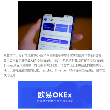
从数值中，我们可以发觉OKEx持仓量照旧处于整个买卖商品所中第1的位置，
属于合同业务影响最大的买卖商品所，而另一老牌约期交给的货物买卖商品所
Bitmex则受政策影响，持仓量下降21.8%，符合市场到现在截止的物质情形，
Huobi没有清楚显露的变化，而bybit、Binance、CME等买卖商品所，则有较
快的提升。