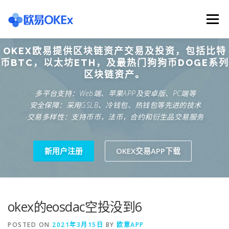
Skip
to
Menu
content
OKEX欧易提供区块链资产交易及投资，包括比特
欧意交易所
关于欧意OKX
欧意APP下载
币BTC，以太坊ETH，及最热门狗狗币DOGE系列
区块链资产。
·多平台支持：Web端、苹果APP及安卓版、PC端等
欧意注册网址
欧意交易下载
欧意团队
·安全保障：采用GSLB、冷钱包、热钱包等先进的技术
·交易多样性：支持币币，法币，合约和衍生品交易服务
欧意APP资讯
易欧APP下载
新用户注册
OKEX交易APP下载
okex的eosdac空投没到6
POSTED ON
2021年3月15日
BY
欧意APP