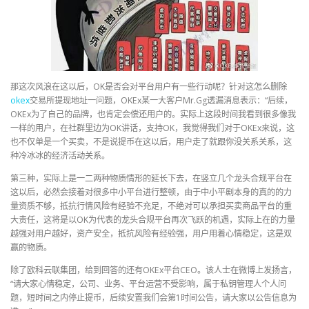
那这次风浪在这以后，OK是否会对平台用户有一些行动呢？针对这怎么删除
okex
交易所提现地址一问题，OKEx某一大客户Mr.Gg透漏消息表示：“后续，
OKEx为了自己的品牌，也肯定会偿还用户的。实际上这段时间我看到很多像我
一样的用户，在社群里边为OK讲话，支持OK，我觉得我们对于OKEx来说，这
也不仅单是一个买卖，不是说提币在这以后，用户走了就跟你没关系关系，这
种冷冰冰的经济活动关系。
第三种，实际上是一二两种物质情形的延长下去，在竖立几个龙头合规平台在
这以后，必然会接着对很多中小平台进行整顿，由于中小平剧本身的真的的力
量资质不够，抵抗行情风险有经验不充足，不绝对可以承担买卖商品平台的重
大责任，这将是以OK为代表的龙头合规平台再次飞跃的机遇，实际上在的力量
越强对用户越好，资产安全，抵抗风险有经验强，用户用着心情稳定，这是双
赢的物质。
除了欧科云联集团，给到回答的还有OKEx平台CEO。该人士在微博上发扬言，
“请大家心情稳定，公司、业务、平台运营不受影响，属于私钥管理人个人问
题，短时间之内停止提币，后续安置我们会第1时间公告，请大家以公告信息为