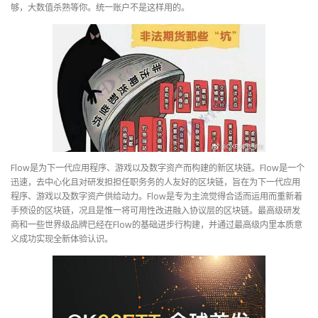
够，大数值杀熟等你。统一账户不是这样用的。
Flow是为下一代应用程序、游戏以及数字资产而构建的新区块链。Flow是一个
迅速，去中心化且对研发担担任职务务的人友好的区块链，旨在为下一代应用
程序、游戏以及数字资产供给动力。Flow是专为主流觉得合适而运用而重新着
手预设的区块链，况且是惟一将可用性改进融入协议层的区块链。最高级研发
商和一些世界级品牌已经在Flow的基础进步行构建，并通过最高级内里本质意
义成功实现全新体验认识。