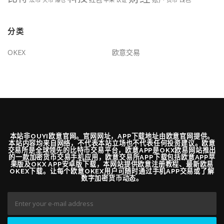
分类
OKEX
欧意交易
本站非OUYI欧意官网。官网网址，APP下载地址由欧意官网提供。
本站内容均来自网络，不代表本站立场也不代表任何投资建议。欧意
交易所是全球领先的比特币交易平台，欧意APP是OKX欧易网站推出
的一款加密货币交易手机应用，欧意交易所APP下载包括欧意APP苹
果版及OKX APP安卓版下载，本网站提供欧意注册教程、最新欧易
OKEX下载。让每个欧意OKEX用户可随时通过手机APP交易或了解
数字加密货币动态。