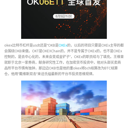
okex比特币杠杆是usdt还是“OKB是
OKEx
的，以后的项目只要是OKEx主导的都
会围绕OKB来做。OKT是OKEXChain的，并不是专属于OKEx的，也不是OKEx
控制的，是去中心化的，未来会变成金铲子”，OKEx的职员给与了填充。王维曾
就职于北京一家券商，献身研究性工作，在加密货币投资中，他对头部买卖商
品所平台币情有独钟，那边边OKB也是他的重okex将bch结算改为BTC结算
仓，他用“戴维斯双击”来诠氏缢最新的平台币投资思维规律。