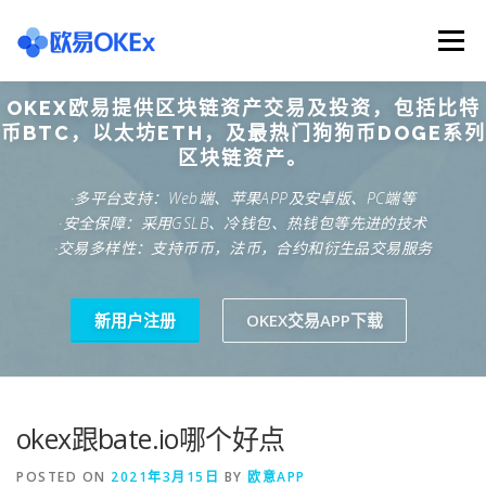
Skip
to
Menu
content
OKEX欧易提供区块链资产交易及投资，包括比特
欧意交易所
关于欧意OKX
欧意APP下载
币BTC，以太坊ETH，及最热门狗狗币DOGE系列
区块链资产。
·多平台支持：Web端、苹果APP及安卓版、PC端等
欧意注册网址
欧意交易下载
欧意团队
·安全保障：采用GSLB、冷钱包、热钱包等先进的技术
·交易多样性：支持币币，法币，合约和衍生品交易服务
欧意APP资讯
易欧APP下载
新用户注册
OKEX交易APP下载
okex跟bate.io哪个好点
POSTED ON
2021年3月15日
BY
欧意APP