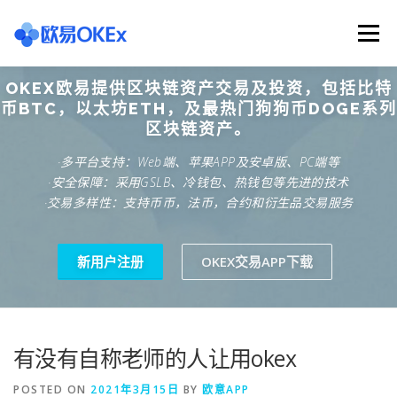
Skip
to
Menu
content
OKEX欧易提供区块链资产交易及投资，包括比特
欧意交易所
关于欧意OKX
欧意APP下载
币BTC，以太坊ETH，及最热门狗狗币DOGE系列
区块链资产。
·多平台支持：Web端、苹果APP及安卓版、PC端等
欧意注册网址
欧意交易下载
欧意团队
·安全保障：采用GSLB、冷钱包、热钱包等先进的技术
·交易多样性：支持币币，法币，合约和衍生品交易服务
欧意APP资讯
易欧APP下载
新用户注册
OKEX交易APP下载
有没有自称老师的人让用okex
POSTED ON
2021年3月15日
BY
欧意APP