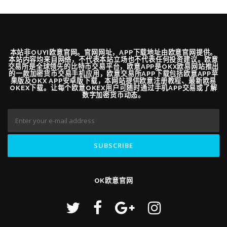
本站非OUYI欧意官网。官网网址，APP下载地址由欧意官网提供。
本站内容均来自网络，不代表本站立场也不代表任何投资建议。欧意
交易所是全球领先的比特币交易平台，欧意APP是OKX欧易网站推出
的一款加密货币交易手机应用，欧意交易所APP下载包括欧意APP苹
果版及OKX APP安卓版下载，本网站提供欧意注册教程、最新欧易
OKEX下载。让每个欧意OKEX用户可随时通过手机APP交易或了解
数字加密货币动态。
OK欧意官网