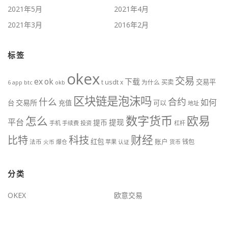
2021年5月
2021年4月
2021年3月
2016年2月
标签
okex
交易
ex
ok
下载
交易平
t
usdt
x
为什么
买卖
btc
okb
6
app
区块链是泡沫吗
什么
合约
如何
交易所
台
充值
可以
地址
数字货币
欧易
怎么
平台
提现
提币
手机
手续费
投资
杠杆
财经
科技
比特
红包
账户
法币
钱包
火币
爆仓
苹果
认证
货币
分类
OKEX
欧意交易