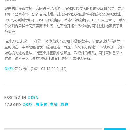
现在的比特币市场，合同占主导地位，而OKEx通过长时期的发展和沉淀，成功
实现了合同市场一定的占有规模。到现在欧易OKEx比特币红包怎么领取截止，
OKEx支持期权合同、USDT永续合同、币本位永续合同、USDT交割合同、币本
位交割合同样合同买卖商品业务，在不断开拓业务领域的同时也耕地深度于业
务本身。
而对OKEx来说，一样是一次“塞翁失马焉知非福”的故事，毕竟从比特币诞生一
直到现在，中间起起落伏、磕磕碰碰，而这一次又很好的让OKEx实践了一次面
对危机的处购置法，对整个儿团队来说都是一次很好的练兵，同时某种意义上
来说，说不牢稳会变成“教材违法案件的例子”来作为分析。
OKEX
欧易更新于(2021-03-15 20:01:56)
POSTED IN
OKEX
TAGGED
OKEX
,
有没有
,
老师
,
自称