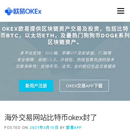
Skip
to
Menu
content
OKEX欧易提供区块链资产交易及投资，包括比特
欧意交易所
关于欧意OKX
欧意APP下载
币BTC，以太坊ETH，及最热门狗狗币DOGE系列
区块链资产。
·多平台支持：Web端、苹果APP及安卓版、PC端等
欧意注册网址
欧意交易下载
欧意团队
·安全保障：采用GSLB、冷钱包、热钱包等先进的技术
·交易多样性：支持币币，法币，合约和衍生品交易服务
欧意APP资讯
易欧APP下载
新用户注册
OKEX交易APP下载
海外交易网站比特币okex封了
POSTED ON
2021年3月15日
BY
欧意APP