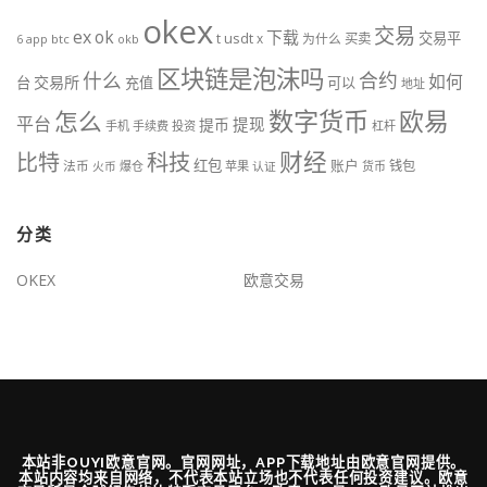
okex
交易
ex
ok
下载
交易平
t
usdt
x
为什么
买卖
btc
okb
6
app
区块链是泡沫吗
什么
合约
如何
交易所
台
充值
可以
地址
数字货币
欧易
怎么
平台
提现
提币
手机
手续费
投资
杠杆
财经
科技
比特
红包
账户
法币
钱包
火币
爆仓
苹果
认证
货币
分类
OKEX
欧意交易
本站非OUYI欧意官网。官网网址，APP下载地址由欧意官网提供。
本站内容均来自网络，不代表本站立场也不代表任何投资建议。欧意