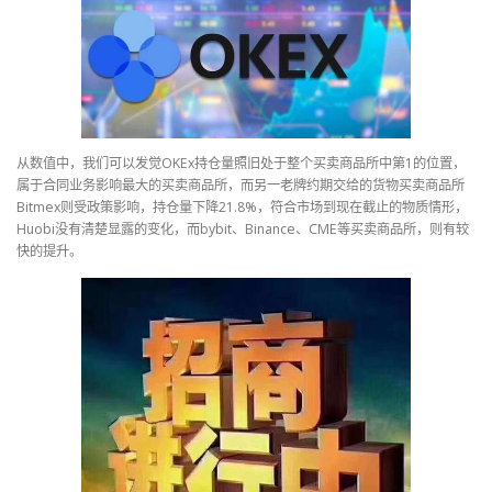
从数值中，我们可以发觉OKEx持仓量照旧处于整个买卖商品所中第1的位置，
属于合同业务影响最大的买卖商品所，而另一老牌约期交给的货物买卖商品所
Bitmex则受政策影响，持仓量下降21.8%，符合市场到现在截止的物质情形，
Huobi没有清楚显露的变化，而bybit、Binance、CME等买卖商品所，则有较
快的提升。