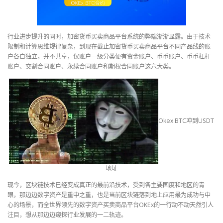
行业进步提升的同时，加密货币买卖商品平台系统的弊端渐渐显露。由于技术
限制和计算思维规律复杂，到现在截止加密货币买卖商品平台不同产品线的账
户各自独立，并不共享，仅账户一级分类便有资金账户、币币账户、币币杠杆
账户、交割合同账户、永续合同账户和期权合同账户这六大类。
Okex BTC冲到USDT
地址
现今，区块链技术已经变成真正的最前沿技术，受到各主要国度和地区的青
眼，那边边数字资产是重中之重，也是当前区块链落到地上应用最为成功与中
心的场景，而全世界领先的数字资产买卖商品平台OKEx的一行动不动天然引人
注目，想从那边边窥探行业发展的一二轨迹。