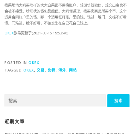
找菜场场大妈买啥样的大大白菜都不用换账户，想微信就微信，想交出宝也不
会被不接受。啥形状的钱包都能使。大妈懂道理。找买卖商品所买个币，这个
适用合同账户里的钱，那一个适用杠杆账户里的钱。钱过一堆门，文档不好看
懂。门难进，脸不好看，不该发生在自己花自己钱上。
OKEX
欧易更新于(2021-03-15 19:53:48)
POSTED IN
OKEX
TAGGED
OKEX
,
交易
,
比特
,
海外
,
网站
搜
索：
近期文章